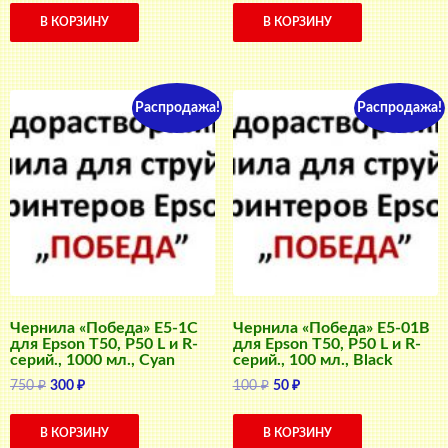
составляла
50 ₽.
В КОРЗИНУ
В КОРЗИНУ
100 ₽.
Распродажа!
Распродажа!
Чернила «Победа» E5-1C
Чернила «Победа» E5-01B
для Epson T50, P50 L и R-
для Epson T50, P50 L и R-
серий., 1000 мл., Cyan
серий., 100 мл., Black
Первоначальная
Текущая
Первоначальная
Текущая
750
₽
300
₽
100
₽
50
₽
цена
цена:
цена
цена:
составляла
300 ₽.
составляла
50 ₽.
В КОРЗИНУ
В КОРЗИНУ
750 ₽.
100 ₽.