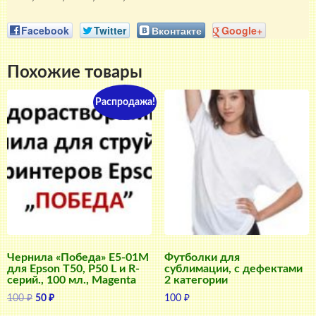
Facebook
Twitter
Вконтакте
Google+
Похожие товары
Распродажа!
Чернила «Победа» E5-01M
Футболки для
для Epson T50, P50 L и R-
сублимации, с дефектами
серий., 100 мл., Magenta
2 категории
Первоначальная
Текущая
100
₽
50
₽
100
₽
цена
цена: