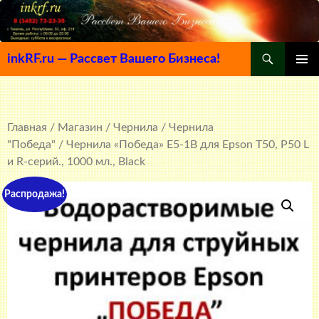
Поиск
inkRF.ru — Рассвет Вашего Бизнеса!
ПЕРЕЙТИ
ОСНОВ
К
МЕНЮ
СОДЕРЖИМОМУ
Главная
/
Магазин
/
Чернила
/
Чернила
"Победа"
/ Чернила «Победа» E5-1B для Epson T50, P50 L
и R-серий., 1000 мл., Black
Распродажа!