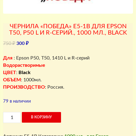
ЧЕРНИЛА «ПОБЕДА» E5-1B ДЛЯ EPSON
T50, P50 L И R-СЕРИЙ., 1000 МЛ., BLACK
Первоначальная
Текущая
750
₽
300
₽
цена
цена:
составляла
300 ₽.
Для
: Epson P50, T50, 1410 L и R-серий
750 ₽.
Водорастворимые
ЦВЕТ
:
Black
ОБЪЕМ
: 1000мл.
ПРОИЗВОДСТВО
: Россия.
79 в наличии
Количество
В КОРЗИНУ
товара
Чернила