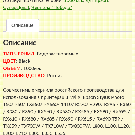
Артикул:
E5-1B
Категории:
1000 мл.
,
для Epson
,
"Победа"
СуперЦена!
,
Чернила "Победа"
E5-
1B
для
Описание
Epson
T50,
Описание
P50
L
ТИП ЧЕРНИЛ
: Водорастворимые
и
ЦВЕТ
:
Black
R-
ОБЪЕМ
: 1000мл.
серий.,
ПРОИЗВОДСТВО
: Россия.
1000
мл.,
Совместимые чернила российского производства для
Black
использования в принтерах и МФУ: Epson Stylus Photo
T50/ P50/ TX650/ PX660/ 1410/ R270/ R290/ R295 / R360
/ R380 / R390 / RX560 / RX580 / RX585 / RX590 / RX595 /
RX610 / RX680 / RX685 / RX690 / RX615 / RX690 T59 /
TX659 / TX700W / TX710W / TX800FW, L800, L100, L120,
L200, L210, L300, L350, L555.