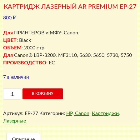
КАРТРИДЖ ЛАЗЕРНЫЙ AR PREMIUM EP-27
800
₽
Для
ПРИНТЕРОВ и МФУ: Canon
ЦВЕТ
: Black
ОБЪЕМ
: 2000 стр.
Для
Canon® LBP-3200, MF3110, 5630, 5650, 5730, 5750
ПРОИЗВОДСТВО
: EC
7 в наличии
Количество
В КОРЗИНУ
товара
Картридж
Артикул:
EP-27
Категории:
HP, Canon
,
Картриджи
,
лазерный
Лазерные
AR
Premium
EP-
Описание