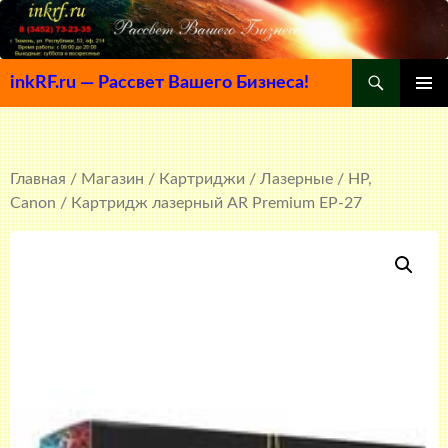
Поиск
inkRF.ru — Рассвет Вашего Бизнеса!
ПЕРЕЙТИ
ОСНОВ
К
МЕНЮ
СОДЕРЖИМОМУ
Главная
/
Магазин
/
Картриджи
/
Лазерные
/
HP,
Canon
/ Картридж лазерный AR Premium EP-27