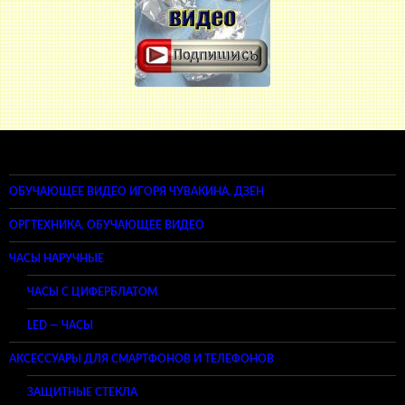
ОБУЧАЮЩЕЕ ВИДЕО ИГОРЯ ЧУВАКИНА. ДЗЕН
ОРГТЕХНИКА. ОБУЧАЮЩЕЕ ВИДЕО
ЧАСЫ НАРУЧНЫЕ
ЧАСЫ С ЦИФЕРБЛАТОМ
LED — ЧАСЫ
АКСЕССУАРЫ ДЛЯ СМАРТФОНОВ И ТЕЛЕФОНОВ
ЗАЩИТНЫЕ СТЕКЛА