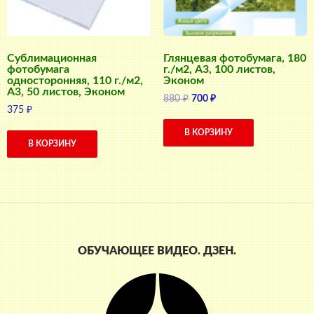
Сублимационная
Глянцевая фотобумага, 180
фотобумага
г./м2, A3, 100 листов,
односторонняя, 110 г./м2,
Эконом
A3, 50 листов, Эконом
Первоначальная
Текущая
880
₽
700
₽
375
₽
цена
цена:
составляла
700 ₽.
В КОРЗИНУ
880 ₽.
В КОРЗИНУ
ОБУЧАЮЩЕЕ ВИДЕО. ДЗЕН.