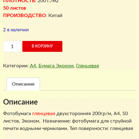
ПЛОТНОСТЬ
: 200 г./м2
50 листов
ПРОИЗВОДСТВО
: Китай
2 в наличии
Количество
В КОРЗИНУ
товара
Глянцевая
Категории:
A4
,
Бумага Эконом
,
Глянцевая
фотобумага
двухсторонняя,
200
Описание
г./
м2,
Описание
A4,
50
Фотобумага
глянцевая
двухсторонняя 200гр/м, A4, 50
листов,
листов, Эконом. Назначение: фотобумага для струйной
Эконом
печати водными чернилами. Тип поверхности: глянцевая