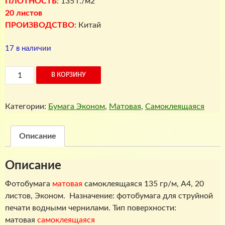
ПЛОТНОСТЬ
: 135 г./м2
20 листов
ПРОИЗВОДСТВО
: Китай
17 в наличии
Количество
В КОРЗИНУ
товара
Матовая
Категории:
Бумага Эконом
,
Матовая
,
Самоклеящаяся
фотобумага
самоклеящаяся,
135
Описание
г./
м2,
Описание
A4,
20
Фотобумага
матовая
самоклеящаяся 135 гр/м, A4, 20
листов,
листов, Эконом. Назначение: фотобумага для струйной
Эконом
печати водными чернилами. Тип поверхности:
матовая
самоклеящаяся