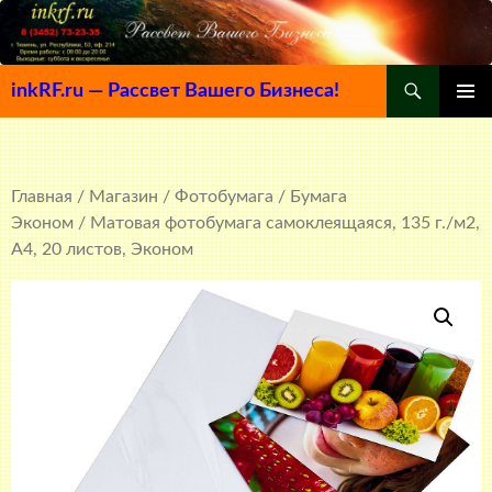
Поиск
inkRF.ru — Рассвет Вашего Бизнеса!
ПЕРЕЙТИ
ОСНОВ
К
МЕНЮ
СОДЕРЖИМОМУ
Главная
/
Магазин
/
Фотобумага
/
Бумага
Эконом
/ Матовая фотобумага самоклеящаяся, 135 г./м2,
A4, 20 листов, Эконом