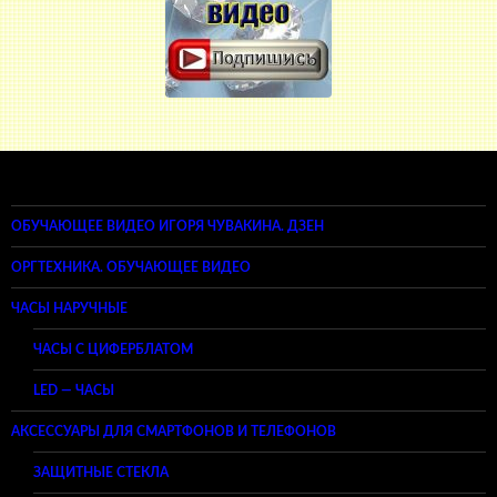
ОБУЧАЮЩЕЕ ВИДЕО ИГОРЯ ЧУВАКИНА. ДЗЕН
ОРГТЕХНИКА. ОБУЧАЮЩЕЕ ВИДЕО
ЧАСЫ НАРУЧНЫЕ
ЧАСЫ С ЦИФЕРБЛАТОМ
LED — ЧАСЫ
АКСЕССУАРЫ ДЛЯ СМАРТФОНОВ И ТЕЛЕФОНОВ
ЗАЩИТНЫЕ СТЕКЛА