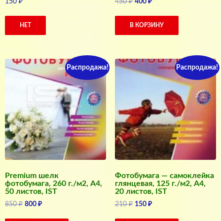
Первоначальная
Текущая
150
₽
450
₽
400
₽
цена
цена:
составляла
400 ₽.
НЕТ
В КОРЗИНУ
450 ₽.
Распродажа!
Распродажа!
Premium шелк
Фотобумага — самоклейка
фотобумага, 260 г./м2, A4,
глянцевая, 125 г./м2, A4,
50 листов, IST
20 листов, IST
Первоначальная
Текущая
Первоначальная
Текущая
850
₽
800
₽
210
₽
150
₽
цена
цена:
цена
цена: