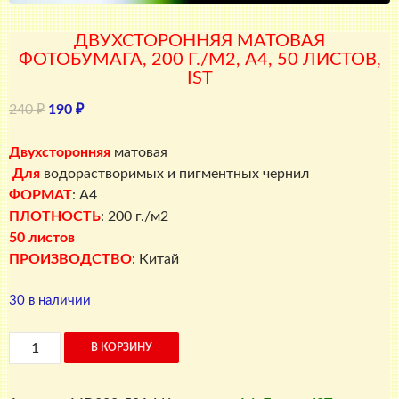
ДВУХСТОРОННЯЯ МАТОВАЯ
ФОТОБУМАГА, 200 Г./М2, A4, 50 ЛИСТОВ,
IST
Первоначальная
Текущая
240
₽
190
₽
цена
цена:
составляла
190 ₽.
Двухсторонняя
матовая
240 ₽.
Для
водорастворимых и пигментных чернил
ФОРМАТ
: A4
ПЛОТНОСТЬ
: 200 г./м2
50 листов
ПРОИЗВОДСТВО
: Китай
30 в наличии
Количество
В КОРЗИНУ
товара
Двухсторонняя