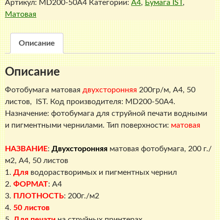
Артикул:
MD200-50A4
Категории:
A4
,
Бумага IST
,
матовая
Матовая
фотобумага,
200
г./
Описание
м2,
A4,
Описание
50
листов,
Фотобумага матовая
двухсторонняя
200гр/м, A4, 50
IST
листов, IST. Код производителя: MD200-50A4.
Назначение: фотобумага для струйной печати водными
и пигментными чернилами. Тип поверхности:
матовая
НАЗВАНИЕ
:
Двухсторонняя
матовая фотобумага, 200 г./
м2, A4, 50 листов
1.
Для
водорастворимых и пигментных чернил
2.
ФОРМАТ
: A4
3.
ПЛОТНОСТЬ
: 200г./м2
4.
50 листов
5.
Для печати
на струйных принтерах