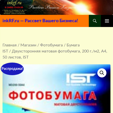
Поиск
inkRF.ru — Рассвет Вашего Бизнеса!
ПЕРЕЙТИ
ОСНОВ
К
МЕНЮ
СОДЕРЖИМОМУ
Главная
/
Магазин
/
Фотобумага
/
Бумага
IST
/ Двухсторонняя матовая фотобумага, 200 г./м2, A4,
50 листов, IST
Распродажа!