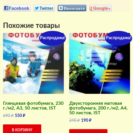
Facebook
Twitter
Вконтакте
Google+
Похожие товары
Распродажа!
Распродажа!
Глянцевая фотобумага, 230
Двухсторонняя матовая
г./м2, A3, 50 листов, IST
фотобумага, 200 г./м2, A4,
50 листов, IST
Первоначальная
Текущая
690
₽
550
₽
Первоначальная
Текущая
240
₽
190
₽
цена
цена:
цена
цена:
составляла
550 ₽.
В КОРЗИНУ
составляла
190 ₽.