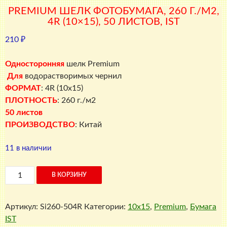
PREMIUM ШЕЛК ФОТОБУМАГА, 260 Г./М2,
4R (10×15), 50 ЛИСТОВ, IST
210
₽
Односторонняя
шелк Premium
Для
водорастворимых чернил
ФОРМАТ
:
4R (10х15)
ПЛОТНОСТЬ
: 260 г./м2
50 листов
ПРОИЗВОДСТВО
: Китай
11 в наличии
Количество
В КОРЗИНУ
товара
Premium
Артикул:
Si260-504R
Категории:
10x15
,
Premium
,
Бумага
шелк
IST
фотобумага,