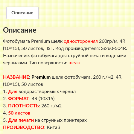
260
г./
Описание
м2,
4R
Описание
(10х15),
50
Фотобумага Premium шелк
односторонняя
260гр/м,
4R
листов,
(10×15)
, 50 листов, IST. Код производителя: Si260-504R.
IST
Назначение: фотобумага для струйной печати водными
чернилами. Тип поверхности:
шелк
НАЗВАНИЕ
:
Premium
шелк фотобумага, 260 г./м2, 4R
(10×15), 50 листов
1.
Для
водорастворимых чернил
2.
ФОРМАТ
:
4R (10×15)
3.
ПЛОТНОСТЬ
: 260 г./м2
4.
50 листов
5.
Для печати
на струйных принтерах
ПРОИЗВОДСТВО
: Китай