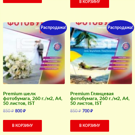
690 ₽.
В КОРЗИНУ
240 ₽.
Распродажа!
Распродажа!
Premium шелк
Premium Глянцевая
фотобумага, 260 г./м2, A4,
фотобумага, 260 г./м2, A4,
50 листов, IST
50 листов, IST
Первоначальная
Текущая
Первоначальная
Текущая
850
₽
800
₽
850
₽
700
₽
цена
цена:
цена
цена:
составляла
800 ₽.
составляла
700 ₽.
В КОРЗИНУ
В КОРЗИНУ
850 ₽.
850 ₽.