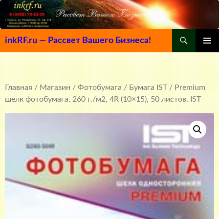
Поиск
inkRF.ru — Рассвет Вашего Бизнеса!
ПЕРЕЙТИ
ОСНОВ
К
МЕНЮ
СОДЕРЖИМОМУ
Главная
/
Магазин
/
Фотобумага
/
Бумага IST
/ Premium
шелк фотобумага, 260 г./м2, 4R (10×15), 50 листов, IST