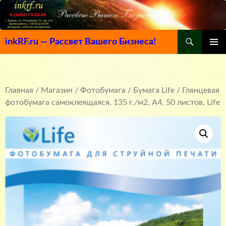
Поиск
inkRF.ru — Рассвет Вашего Бизнеса!
ПЕРЕЙТИ
ОСНОВ
К
МЕНЮ
СОДЕРЖИМОМУ
Главная
/
Магазин
/
Фотобумага
/
Бумага Life
/ Глянцевая
фотобумага самоклеящаяся, 135 г./м2, A4, 50 листов, Life