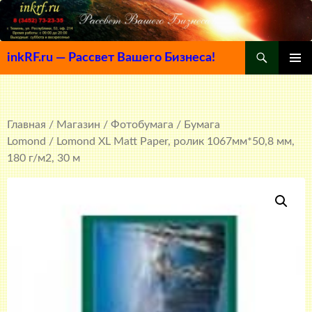
Поиск
inkRF.ru — Рассвет Вашего Бизнеса!
ПЕРЕЙТИ
ОСНОВ
К
МЕНЮ
СОДЕРЖИМОМУ
Главная
/
Магазин
/
Фотобумага
/
Бумага
Lomond
/ Lomond XL Matt Paper, ролик 1067мм*50,8 мм,
180 г/м2, 30 м