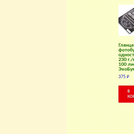
Глянце
фотоб
одност
230 г./
100 ли
ЭкоБу
375
₽
В
КО