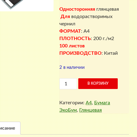
Односторонняя
глянцевая
Для
водорастворимых
чернил
ФОРМАТ
: A4
ПЛОТНОСТЬ
: 200 г./м2
100 листов
ПРОИЗВОДСТВО
: Китай
2 в наличии
Количество
В КОРЗИНУ
товара
Глянцевая
Категории:
A4
,
Бумага
фотобумага
ЭкоБум
,
Глянцевая
односторонняя,
200
г./
исание
м2,