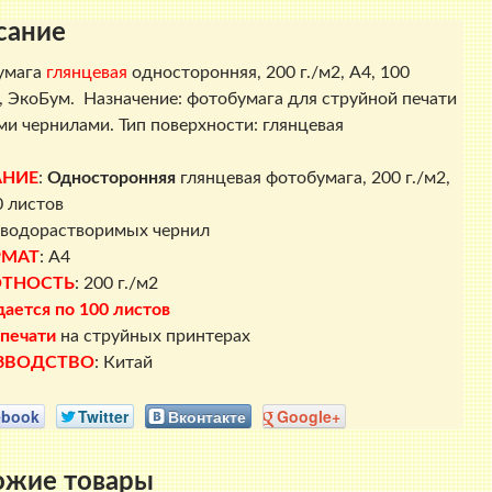
A4,
сание
100
листов,
умага
глянцевая
односторонняя, 200 г./м2, A4, 100
ЭкоБум
, ЭкоБум. Назначение: фотобумага для струйной печати
и чернилами. Тип поверхности: глянцевая
АНИЕ
:
Односторонняя
глянцевая фотобумага, 200 г./м2,
0 листов
водорастворимых чернил
РМАТ
: A4
ТНОСТЬ
: 200 г./м2
ается по 100 листов
печати
на струйных принтерах
ЗВОДСТВО
: Китай
ebook
Twitter
Вконтакте
Google+
ожие товары