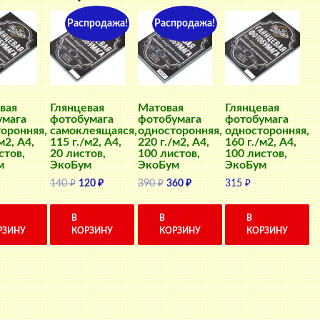
Распродажа!
Распродажа!
вая
Глянцевая
Матовая
Глянцевая
умага
фотобумага
фотобумага
фотобумага
оронняя,
самоклеящаяся,
односторонняя,
односторонняя,
м2, A4,
115 г./м2, A4,
220 г./м2, A4,
160 г./м2, A4,
стов,
20 листов,
100 листов,
100 листов,
м
ЭкоБум
ЭкоБум
ЭкоБум
Первоначальная
Текущая
Первоначальная
Текущая
140
₽
120
₽
390
₽
360
₽
315
₽
цена
цена:
цена
цена:
составляла
120 ₽.
составляла
360 ₽.
В
В
В
140 ₽.
390 ₽.
РЗИНУ
КОРЗИНУ
КОРЗИНУ
КОРЗИНУ