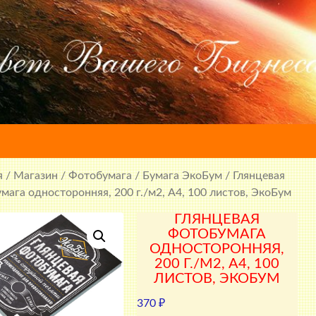
я
/
Магазин
/
Фотобумага
/
Бумага ЭкоБум
/ Глянцевая
мага односторонняя, 200 г./м2, A4, 100 листов, ЭкоБум
ГЛЯНЦЕВАЯ
ФОТОБУМАГА
ОДНОСТОРОННЯЯ,
200 Г./М2, A4, 100
ЛИСТОВ, ЭКОБУМ
370
₽