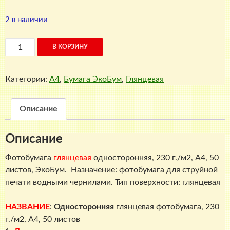
2 в наличии
Количество
В КОРЗИНУ
товара
Глянцевая
Категории:
A4
,
Бумага ЭкоБум
,
Глянцевая
фотобумага
односторонняя,
230
Описание
г./
м2,
Описание
A4,
50
Фотобумага
глянцевая
односторонняя, 230 г./м2, A4, 50
листов,
листов, ЭкоБум. Назначение: фотобумага для струйной
ЭкоБум
печати водными чернилами. Тип поверхности: глянцевая
НАЗВАНИЕ
:
Односторонняя
глянцевая фотобумага, 230
г./м2, A4, 50 листов