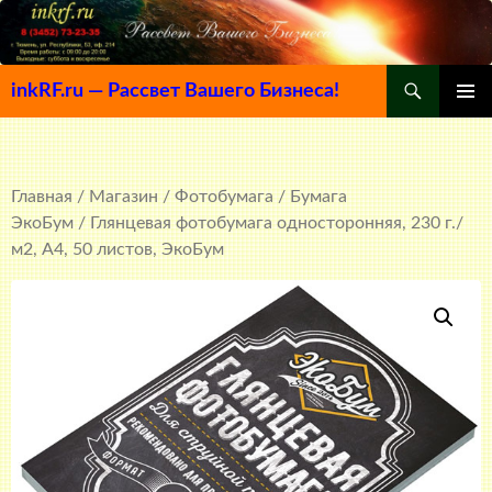
Поиск
inkRF.ru — Рассвет Вашего Бизнеса!
ПЕРЕЙТИ
ОСНОВ
К
МЕНЮ
СОДЕРЖИМОМУ
Главная
/
Магазин
/
Фотобумага
/
Бумага
ЭкоБум
/ Глянцевая фотобумага односторонняя, 230 г./
м2, A4, 50 листов, ЭкоБум