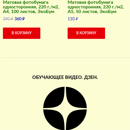
Матовая фотобумага
Матовая фотобумага
односторонняя, 220 г./м2,
односторонняя, 220 г./м2,
A4, 100 листов, ЭкоБум
A5, 50 листов, ЭкоБум
Первоначальная
Текущая
390
₽
360
₽
110
₽
цена
цена:
составляла
360 ₽.
В КОРЗИНУ
В КОРЗИНУ
390 ₽.
ОБУЧАЮЩЕЕ ВИДЕО. ДЗЕН.