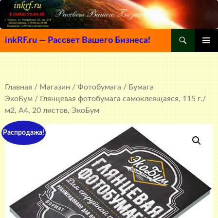
Поиск
inkRF.ru — Рассвет Вашего Бизнеса!
ПЕРЕЙТИ
ОСНОВ
К
МЕНЮ
СОДЕРЖИМОМУ
Главная
/
Магазин
/
Фотобумага
/
Бумага
ЭкоБум
/ Глянцевая фотобумага самоклеящаяся, 115 г./
м2, A4, 20 листов, ЭкоБум
Распродажа!