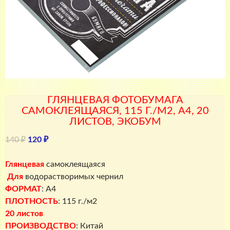
ГЛЯНЦЕВАЯ ФОТОБУМАГА
САМОКЛЕЯЩАЯСЯ, 115 Г./М2, A4, 20
ЛИСТОВ, ЭКОБУМ
Первоначальная
Текущая
140
₽
120
₽
цена
цена:
составляла
120 ₽.
Глянцевая
самоклеящаяся
140 ₽.
Для
водорастворимых чернил
ФОРМАТ
: A4
ПЛОТНОСТЬ
: 115 г./м2
20 листов
ПРОИЗВОДСТВО
: Китай