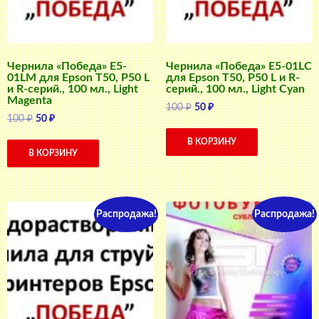
Чернила «Победа» E5-
Чернила «Победа» E5-01LC
01LM для Epson T50, P50 L
для Epson T50, P50 L и R-
и R-серий., 100 мл., Light
серий., 100 мл., Light Cyan
Magenta
Первоначальная
Текущая
100
₽
50
₽
Первоначальная
Текущая
100
₽
50
₽
цена
цена:
цена
цена:
составляла
50 ₽.
В КОРЗИНУ
составляла
50 ₽.
100 ₽.
В КОРЗИНУ
100 ₽.
Распродажа!
Распродажа!