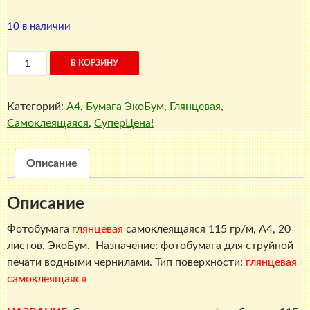
10 в наличии
Количество
В КОРЗИНУ
товара
Глянцевая
Категорий:
A4
,
Бумага ЭкоБум
,
Глянцевая
,
фотобумага
Самоклеящаяся
,
СуперЦена!
самоклеящаяся,
115
г./
Описание
м2,
A4,
Описание
20
листов,
Фотобумага
глянцевая
самоклеящаяся 115 гр/м, A4, 20
ЭкоБум
листов, ЭкоБум. Назначение: фотобумага для струйной
печати водными чернилами. Тип поверхности:
глянцевая
самоклеящаяся