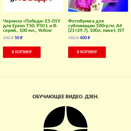
Чернила «Победа» E5-01Y
Фотобумага для
для Epson T50, P50 L и R-
сублимации 100гр/м, А4
серий., 100 мл., Yellow
(21×29.7), 100л, пакет, IST
Первоначальная
Текущая
Первоначальная
Текущая
100
₽
50
₽
450
₽
400
₽
цена
цена:
цена
цена:
составляла
50 ₽.
составляла
400 ₽.
В КОРЗИНУ
В КОРЗИНУ
100 ₽.
450 ₽.
ОБУЧАЮЩЕЕ ВИДЕО. ДЗЕН.