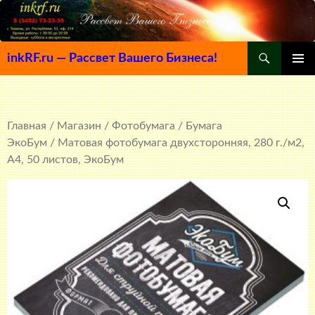
Поиск
inkRF.ru — Рассвет Вашего Бизнеса!
ПЕРЕЙТИ
ОСНОВ
К
МЕНЮ
СОДЕРЖИМОМУ
Главная
/
Магазин
/
Фотобумага
/
Бумага
ЭкоБум
/ Матовая фотобумага двухсторонняя, 280 г./м2,
A4, 50 листов, ЭкоБум