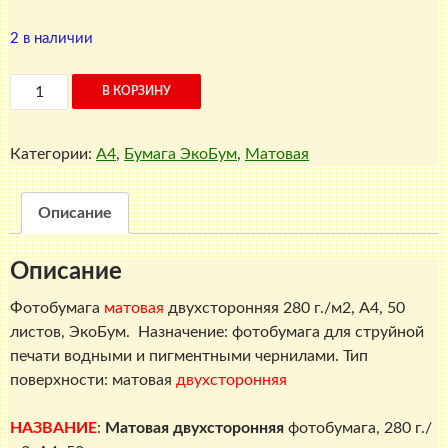
2 в наличии
Количество
В КОРЗИНУ
товара
Матовая
Категории:
A4
,
Бумага ЭкоБум
,
Матовая
фотобумага
двухсторонняя,
280
Описание
г./
м2,
Описание
A4,
50
Фотобумага
матовая
двухсторонняя 280 г./м2, A4, 50
листов,
листов, ЭкоБум. Назначение: фотобумага для струйной
ЭкоБум
печати водными и пигментными чернилами. Тип
поверхности: матовая
двухсторонняя
НАЗВАНИЕ
:
Матовая двухсторонняя
фотобумага, 280 г./