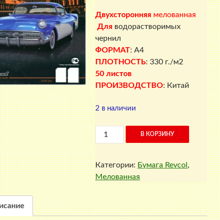
Двухсторонняя
мелованная
Для
водорастворимых
чернил
ФОРМАТ
: A4
ПЛОТНОСТЬ
: 330 г./м2
50 листов
ПРОИЗВОДСТВО
: Китай
2 в наличии
Количество
В КОРЗИНУ
товара
Мелованная
Категории:
Бумага Revcol
,
фотобумага
Мелованная
двухсторонняя,
330
г./
исание
м2,