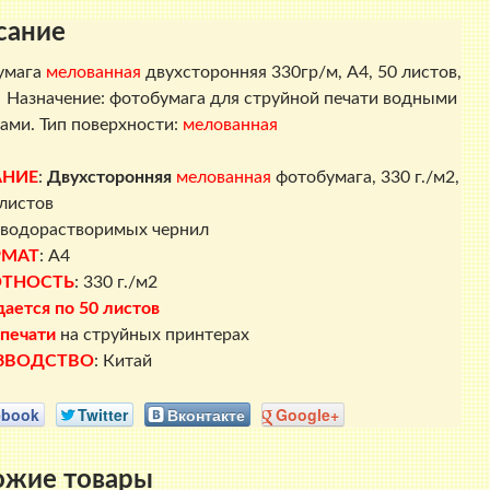
A4,
сание
50
листов,
умага
мелованная
двухсторонняя 330гр/м, A4, 50 листов,
Revcol
. Назначение: фотобумага для струйной печати водными
ами. Тип поверхности:
мелованная
АНИЕ
:
Двухсторонняя
мелованная
фотобумага, 330 г./м2,
 листов
водорастворимых чернил
РМАТ
: A4
ТНОСТЬ
: 330 г./м2
ается по 50 листов
печати
на струйных принтерах
ЗВОДСТВО
: Китай
ebook
Twitter
Вконтакте
Google+
ожие товары