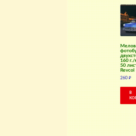
Мелов
фотоб
двухст
160 г./
50 лис
Revcol
260
₽
В
КО