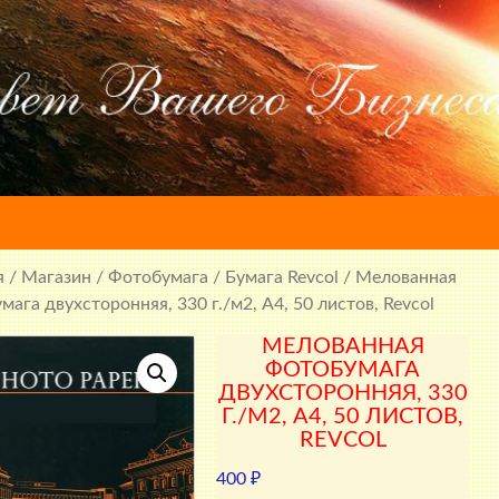
я
/
Магазин
/
Фотобумага
/
Бумага Revcol
/ Мелованная
мага двухсторонняя, 330 г./м2, A4, 50 листов, Revcol
МЕЛОВАННАЯ
ФОТОБУМАГА
ДВУХСТОРОННЯЯ, 330
Г./М2, A4, 50 ЛИСТОВ,
REVCOL
400
₽