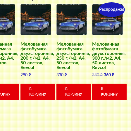
Распродажа!
анная
Мелованная
Мелованная
Мелованная
умага
фотобумага
фотобумага
фотобумага
оронняя,
двухсторонняя,
двухсторонняя,
двухсторонняя,
м2, A4,
200 г./м2, A4,
250 г./м2, A4,
300 г./м2, A4,
тов,
50 листов,
50 листов,
50 листов,
Revcol
Revcol
Revcol
Первоначальн
Текущая
290
₽
330
₽
380
₽
360
₽
цена
цена:
составляла
360 ₽.
В
В
В
380 ₽.
РЗИНУ
КОРЗИНУ
КОРЗИНУ
КОРЗИНУ