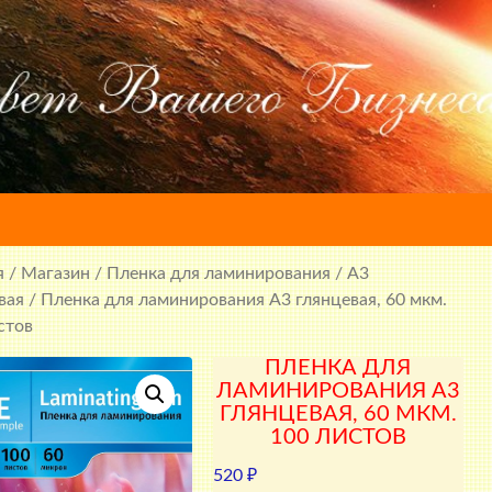
я
/
Магазин
/
Пленка для ламинирования
/
A3
вая
/ Пленка для ламинирования А3 глянцевая, 60 мкм.
стов
ПЛЕНКА ДЛЯ
ЛАМИНИРОВАНИЯ А3
ГЛЯНЦЕВАЯ, 60 МКМ.
100 ЛИСТОВ
520
₽