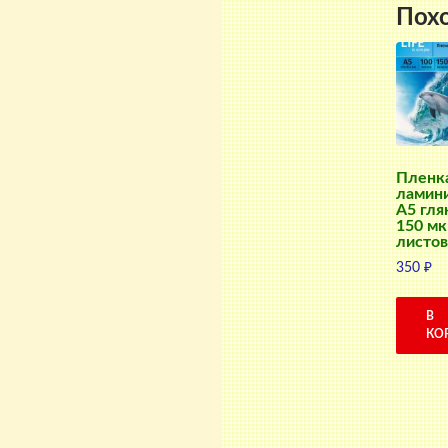
Пох
Пленк
ламин
А5 гля
150 мк
листов
350
₽
В
КО