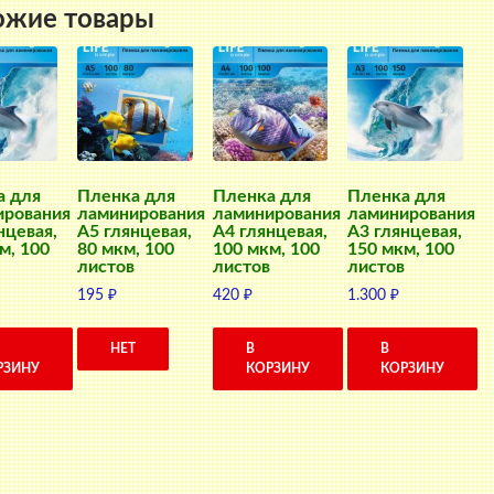
ожие товары
а для
Пленка для
Пленка для
Пленка для
ирования
ламинирования
ламинирования
ламинирования
нцевая,
А5 глянцевая,
А4 глянцевая,
А3 глянцевая,
м, 100
80 мкм, 100
100 мкм, 100
150 мкм, 100
листов
листов
листов
195
₽
420
₽
1.300
₽
НЕТ
В
В
РЗИНУ
КОРЗИНУ
КОРЗИНУ