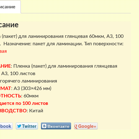
глянцевая,
исание
60
мкм.
сание
100
листов
 (пакет) для ламинирования глянцевая 60мкм, A3, 100
. Назначение: пакет для ламинации. Тип поверхности:
вая
АНИЕ
:
Пленка (пакет) для ламинирования глянцевая
 A3, 100 листов
горячего ламинирования
РМАТ
: A3 (303×426 мм)
ТНОСТЬ
: 60мкм
ается по 100 листов
ЗВОДСТВО
: Китай
ebook
Twitter
Вконтакте
Google+