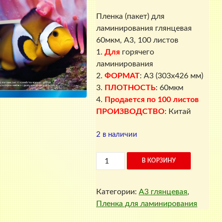
Пленка (пакет) для
ламинирования глянцевая
60мкм, A3, 100 листов
1.
Для
горячего
ламинирования
2.
ФОРМАТ
: A3 (303х426 мм)
3.
ПЛОТНОСТЬ
: 60мкм
4.
Продается по 100 листов
ПРОИЗВОДСТВО
: Китай
2 в наличии
Количество
В КОРЗИНУ
товара
Пленка
Категории:
A3 глянцевая
,
для
Пленка для ламинирования
ламинирования
А3