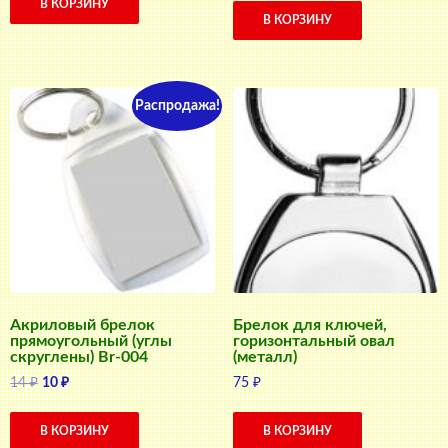
В КОРЗИНУ
В КОРЗИНУ
Распродажа!
Акриловый брелок
Брелок для ключей,
прямоугольный (углы
горизонтальный овал
скруглены) Br-004
(металл)
Первоначальная
Текущая
14
₽
10
₽
75
₽
цена
цена:
составляла
10 ₽.
В КОРЗИНУ
В КОРЗИНУ
14 ₽.