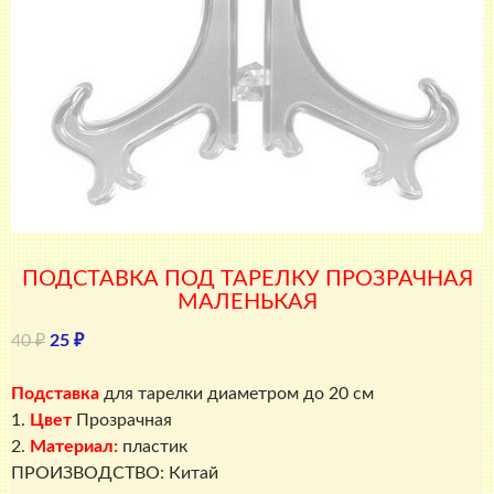
ПОДСТАВКА ПОД ТАРЕЛКУ ПРОЗРАЧНАЯ
МАЛЕНЬКАЯ
Первоначальная
Текущая
40
₽
25
₽
цена
цена:
составляла
25 ₽.
Подставка
для тарелки
диаметром до 20 см
40 ₽.
1.
Цвет
Прозрачная
2.
Материал:
пластик
ПРОИЗВОДСТВО: Китай