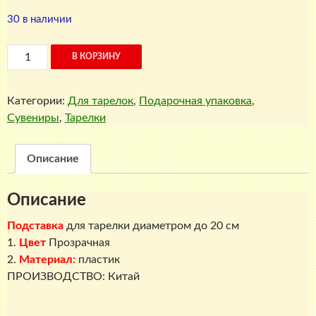
30 в наличии
Количество
В КОРЗИНУ
товара
Подставка
Категории:
Для тарелок
,
Подарочная упаковка
,
под
Сувениры
,
Тарелки
тарелку
прозрачная
маленькая
Описание
Описание
Подставка
для тарелки
диаметром до 20 см
1.
Цвет
Прозрачная
2.
Материал:
пластик
ПРОИЗВОДСТВО: Китай