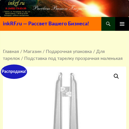
Поиск
inkRF.ru — Рассвет Вашего Бизнеса!
ПЕРЕЙТИ
ОСНОВ
К
МЕНЮ
СОДЕРЖИМОМУ
Главная
/
Магазин
/
Подарочная упаковка
/
Для
тарелок
/ Подставка под тарелку прозрачная маленькая
Распродажа!