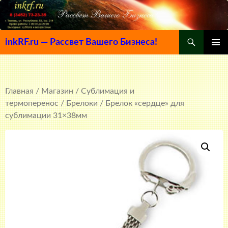
Поиск
inkRF.ru — Рассвет Вашего Бизнеса!
ПЕРЕЙТИ
ОСНОВ
К
МЕНЮ
СОДЕРЖИМОМУ
Главная
/
Магазин
/
Сублимация и
термоперенос
/
Брелоки
/ Брелок «сердце» для
сублимации 31×38мм