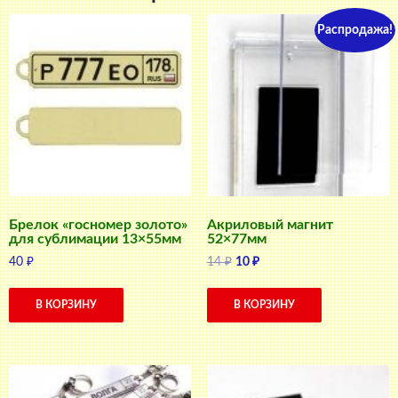
Распродажа!
Брелок «госномер золото»
Акриловый магнит
для сублимации 13×55мм
52×77мм
Первоначальная
Текущая
40
₽
14
₽
10
₽
цена
цена:
составляла
10 ₽.
В КОРЗИНУ
В КОРЗИНУ
14 ₽.