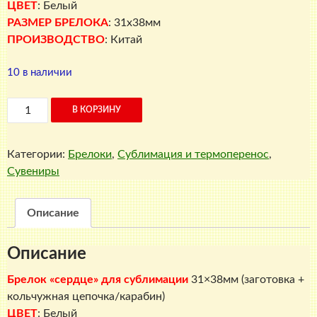
ЦВЕТ
: Белый
РАЗМЕР БРЕЛОКА
: 31х38мм
ПРОИЗВОДСТВО
: Китай
10 в наличии
Количество
В КОРЗИНУ
товара
Брелок
Категории:
Брелоки
,
Сублимация и термоперенос
,
"сердце"
Сувениры
для
сублимации
31х38мм
Описание
Описание
Брелок «сердце» для сублимации
31×38мм (заготовка +
кольчужная цепочка/карабин)
ЦВЕТ
: Белый