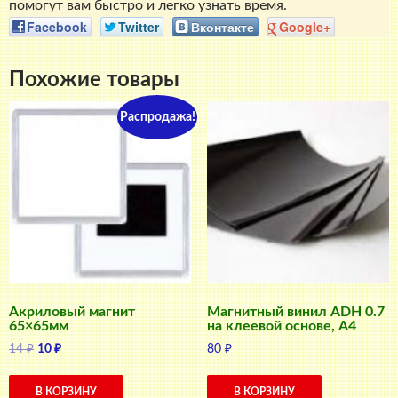
помогут вам быстро и легко узнать время.
Facebook
Twitter
Вконтакте
Google+
Похожие товары
Распродажа!
Акриловый магнит
Магнитный винил ADH 0.7
65×65мм
на клеевой основе, A4
Первоначальная
Текущая
14
₽
10
₽
80
₽
цена
цена:
составляла
10 ₽.
В КОРЗИНУ
В КОРЗИНУ