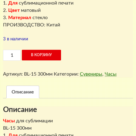
1.
Для
сублимационной печати
2.
Цвет
матовый
3.
Материал
стекло
ПРОИЗВОДСТВО: Китай
3 в наличии
Количество
В КОРЗИНУ
товара
Стеклянные
Артикул:
BL-15 300мм
Категории:
Сувениры
,
Часы
часы
BL-
15
Описание
диаметр
300мм
Описание
(для
сублимации)
Часы
для сублимации
BL-15 300мм
1.
Для
сублимационной печати