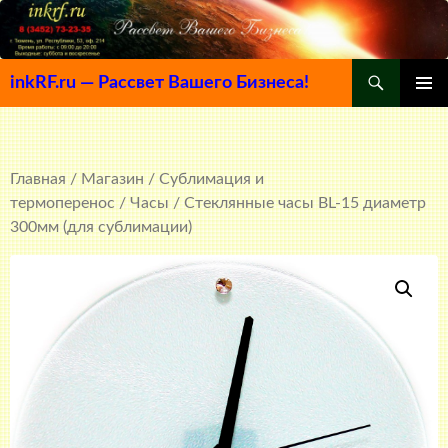
Поиск
inkRF.ru — Рассвет Вашего Бизнеса!
ПЕРЕЙТИ
ОСНОВ
К
МЕНЮ
СОДЕРЖИМОМУ
Главная
/
Магазин
/
Сублимация и
термоперенос
/
Часы
/ Стеклянные часы BL-15 диаметр
300мм (для сублимации)