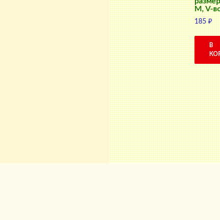
размер
M, V-в
185
₽
В
КО