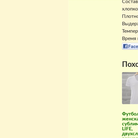
Состав
хлопко
Плотно
Выдерж
Темпер
Время 
Fac
Пох
Футбо
женска
субли
LIFE,
двухсл