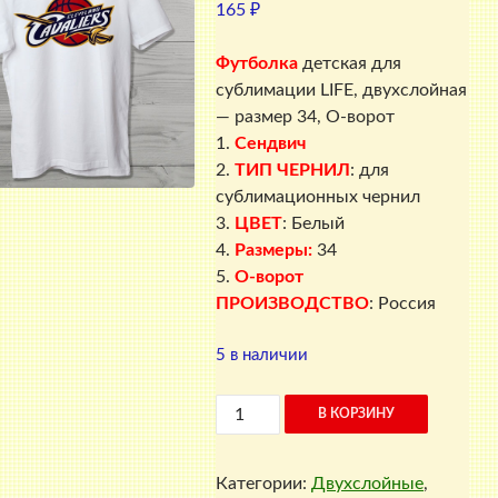
165
₽
Футболка
детская для
сублимации LIFE, двухслойная
— размер 34, О-ворот
1.
Сендвич
2.
ТИП ЧЕРНИЛ
: для
сублимационных чернил
3.
ЦВЕТ
: Белый
4.
Размеры:
34
5.
О-ворот
ПРОИЗВОДСТВО
: Россия
5 в наличии
Количество
В КОРЗИНУ
товара
Футболка
Категории:
Двухслойные
,
детская