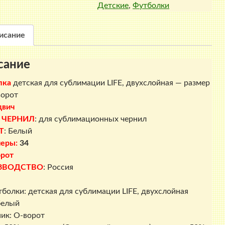
Детские
,
Футболки
для
сублимации
LIFE,
исание
двухслойная
-
сание
размер
34,
лка
детская для сублимации LIFE, двухслойная — размер
О-
ворот
ворот
двич
 ЧЕРНИЛ
: для сублимационных чернил
Т
: Белый
меры:
34
рот
ЗВОДСТВО
: Россия
тболки: детская для сублимации LIFE, двухслойная
белый
ик: О-ворот