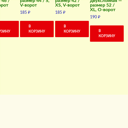
 46 /
размер 44 / S,
размер 42 /
двухслойная —
орот
V-ворот
XS, V-ворот
размер 52 /
XL, О-ворот
185
₽
185
₽
190
₽
В
В
В
РЗИНУ
КОРЗИНУ
КОРЗИНУ
КОРЗИНУ