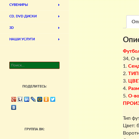
СУВЕНИРЫ
CD, DVD ДИСКИ
Оп
3D
Опи
НАШИ УСЛУГИ
Футбо
34, О-
Найти:
1.
Сен
2.
ТИП
3.
ЦВЕ
ПОДЕЛИТЕСЬ:
4.
Раз
5.
О-во
ПРОИ
Тип фу
Цвет: 
ГРУППА ВК:
Воротн