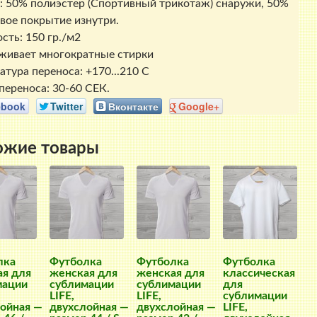
: 50% полиэстер (Спортивный трикотаж) снаружи, 50%
вое покрытие изнутри.
сть: 150 гр./м2
ивает многократные стирки
атура переноса: +170...210 С
переноса: 30-60 СЕК.
ebook
Twitter
Вконтакте
Google+
ожие товары
лка
Футболка
Футболка
Футболка
я для
женская для
женская для
классическая
мации
сублимации
сублимации
для
LIFE,
LIFE,
сублимации
ойная —
двухслойная —
двухслойная —
LIFE,