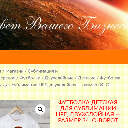
я
/
Магазин
/
Сублимация и
перенос
/
Футболки
/
Двухслойные
/
Детские
/ Футболка
я для сублимации LIFE, двухслойная — размер 34, О-
ФУТБОЛКА ДЕТСКАЯ
ДЛЯ СУБЛИМАЦИИ
LIFE, ДВУХСЛОЙНАЯ —
РАЗМЕР 34, О-ВОРОТ