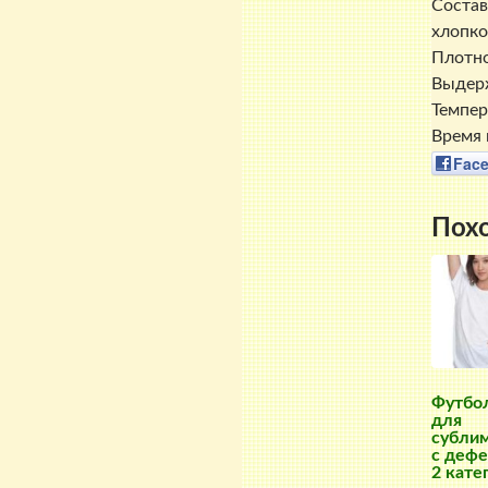
Состав
хлопко
Плотно
Выдерж
Темпер
Время 
Fac
Пох
Футбо
для
сублим
с деф
2 кате