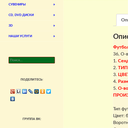
СУВЕНИРЫ
CD, DVD ДИСКИ
Оп
3D
Опи
НАШИ УСЛУГИ
Футбо
36, О-
Найти:
1.
Сен
2.
ТИП
3.
ЦВЕ
ПОДЕЛИТЕСЬ:
4.
Раз
5.
О-во
ПРОИ
Тип фу
Цвет: 
ГРУППА ВК:
Воротн