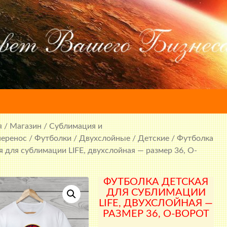
я
/
Магазин
/
Сублимация и
перенос
/
Футболки
/
Двухслойные
/
Детские
/ Футболка
я для сублимации LIFE, двухслойная — размер 36, О-
ФУТБОЛКА ДЕТСКАЯ
ДЛЯ СУБЛИМАЦИИ
LIFE, ДВУХСЛОЙНАЯ —
РАЗМЕР 36, О-ВОРОТ