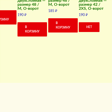
двухслойная —
размер 46 /
двухслойная —
размер 48 /
M, О-ворот
размер 42 /
M, О-ворот
2XS, О-ворот
185
₽
190
₽
190
₽
РЗИНУ
В
В
НЕТ
КОРЗИНУ
КОРЗИНУ