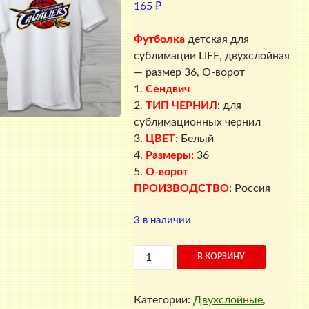
165
₽
Футболка
детская для
сублимации LIFE, двухслойная
— размер 36, О-ворот
1.
Сендвич
2.
ТИП ЧЕРНИЛ
: для
сублимационных чернил
3.
ЦВЕТ
: Белый
4.
Размеры:
36
5.
О-ворот
ПРОИЗВОДСТВО
: Россия
3 в наличии
Количество
В КОРЗИНУ
товара
Футболка
Категории:
Двухслойные
,
детская