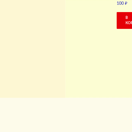
100
₽
В
КО