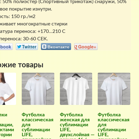
: 50% полиэстер (Спортивный трикотаж) снаружи, 50%
вое покрытие изнутри.
сть: 150 гр./м2
ивает многократные стирки
атура переноса: +170...210 С
переноса: 30-60 СЕК.
ebook
Twitter
Вконтакте
Google+
ожие товары
лки
Футболка
Футболка
Футболка
классическая
женская для
классическая
ации,
для
сублимации
для
ектами
сублимации
LIFE,
сублимации
гории
LIFE,
двухслойная —
LIFE,