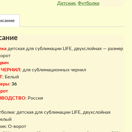
Детские
,
Футболки
для
сублимации
LIFE,
исание
двухслойная
-
сание
размер
36,
лка
детская для сублимации LIFE, двухслойная — размер
О-
ворот
ворот
двич
 ЧЕРНИЛ
: для сублимационных чернил
Т
: Белый
меры:
36
рот
ЗВОДСТВО
: Россия
тболки: детская для сублимации LIFE, двухслойная
белый
ик: О-ворот