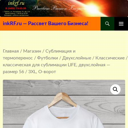
Поиск
inkRF.ru — Рассвет Вашего Бизнеса!
ПЕРЕЙТИ
ОСНОВ
К
МЕНЮ
СОДЕРЖИМОМУ
Главная
/
Магазин
/
Сублимация и
термоперенос
/
Футболки
/
Двухслойные
/
Классические
/
классическая для сублимации LIFE, двухслойная —
размер 56 / 3XL, О-ворот