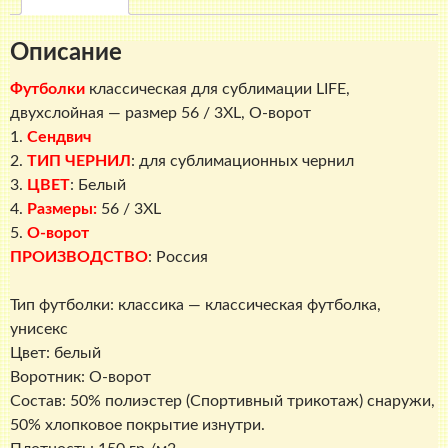
LIFE,
двухслойная
Описание
-
размер
Футболки
классическая для сублимации LIFE,
56
двухслойная — размер 56 / 3XL, О-ворот
/
1.
Сендвич
3XL,
2.
ТИП ЧЕРНИЛ
: для сублимационных чернил
О-
3.
ЦВЕТ
: Белый
ворот
4.
Размеры:
56 / 3XL
5.
О-ворот
ПРОИЗВОДСТВО
: Россия
Тип футболки: классика — классическая футболка,
унисекс
Цвет: белый
Воротник: О-ворот
Состав: 50% полиэстер (Спортивный трикотаж) снаружи,
50% хлопковое покрытие изнутри.