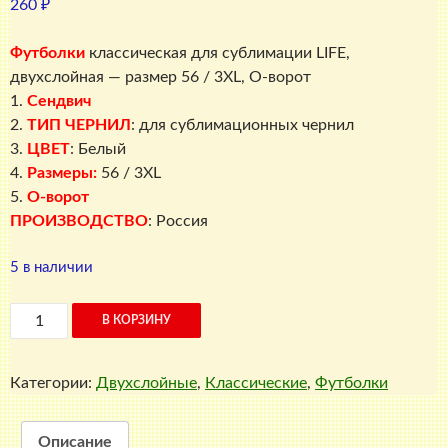
260
₽
Футболки
классическая для сублимации LIFE,
двухслойная — размер 56 / 3XL, О-ворот
1.
Сендвич
2.
ТИП ЧЕРНИЛ
: для сублимационных чернил
3.
ЦВЕТ
: Белый
4.
Размеры:
56 / 3XL
5.
О-ворот
ПРОИЗВОДСТВО
: Россия
5 в наличии
Количество
В КОРЗИНУ
товара
Футболка
Категории:
Двухслойные
,
Классические
,
Футболки
классическая
для
сублимации
Описание