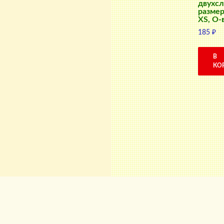
двухсл
размер
XS, О-
185
₽
В
КО