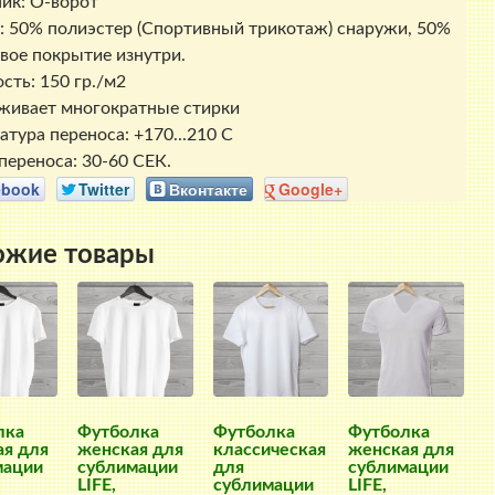
ик: О-ворот
: 50% полиэстер (Спортивный трикотаж) снаружи, 50%
вое покрытие изнутри.
сть: 150 гр./м2
ивает многократные стирки
атура переноса: +170...210 С
переноса: 30-60 СЕК.
ebook
Twitter
Вконтакте
Google+
ожие товары
лка
Футболка
Футболка
Футболка
я для
женская для
классическая
женская для
мации
сублимации
для
сублимации
LIFE,
сублимации
LIFE,