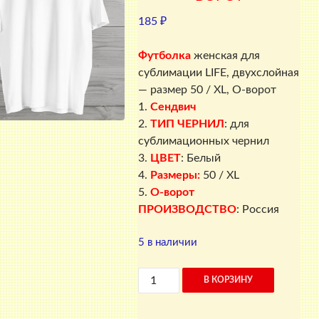
185
₽
Футболка
женская для
сублимации LIFE, двухслойная
— размер 50 / XL, О-ворот
1.
Сендвич
2.
ТИП ЧЕРНИЛ
: для
сублимационных чернил
3.
ЦВЕТ
: Белый
4.
Размеры:
50 / XL
5.
О-ворот
ПРОИЗВОДСТВО
: Россия
5 в наличии
Количество
В КОРЗИНУ
товара
Футболка