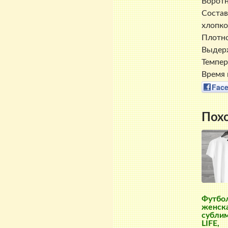
Воротн
Состав
хлопко
Плотно
Выдерж
Темпер
Время 
Fac
Пох
Футбо
женска
субли
LIFE,