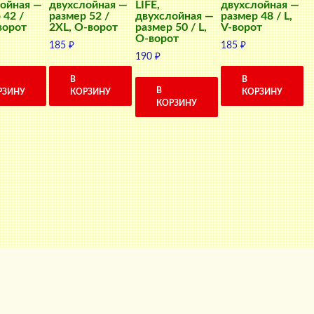
ойная —
двухслойная —
LIFE,
двухслойная —
 42 /
размер 52 /
двухслойная —
размер 48 / L,
ворот
2XL, О-ворот
размер 50 / L,
V-ворот
О-ворот
185
₽
185
₽
190
₽
В
В
В
РЗИНУ
КОРЗИНУ
КОРЗИНУ
КОРЗИНУ