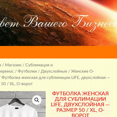
я
/
Магазин
/
Сублимация и
перенос
/
Футболки
/
Двухслойные
/
Женские O-
 Футболка женская для сублимации LIFE, двухслойная —
 50 / XL, О-ворот
ФУТБОЛКА ЖЕНСКАЯ
ДЛЯ СУБЛИМАЦИИ
LIFE, ДВУХСЛОЙНАЯ —
РАЗМЕР 50 / XL, О-
ВОРОТ