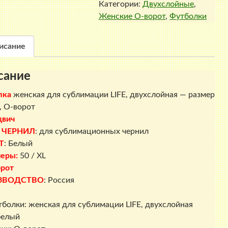
Категории:
Двухслойные
,
женская
Женские O-ворот
,
Футболки
для
сублимации
LIFE,
исание
двухслойная
-
сание
размер
50
лка
женская для сублимации LIFE, двухслойная — размер
/
L, О-ворот
XL,
двич
О-
 ЧЕРНИЛ
: для сублимационных чернил
ворот
Т
: Белый
еры:
50 / XL
рот
ЗВОДСТВО
: Россия
тболки: женская для сублимации LIFE, двухслойная
белый