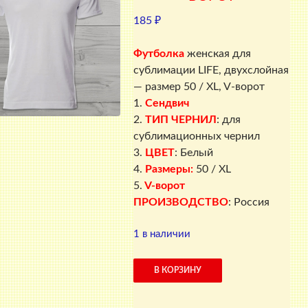
185
₽
Футболка
женская для
сублимации LIFE, двухслойная
— размер 50 / XL, V-ворот
1.
Сендвич
2.
ТИП ЧЕРНИЛ
: для
сублимационных чернил
3.
ЦВЕТ
: Белый
4.
Размеры:
50 / XL
5.
V-ворот
ПРОИЗВОДСТВО
: Россия
1 в наличии
Количество
В КОРЗИНУ
товара
Футболка