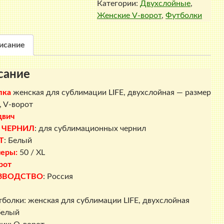
Категории:
Двухслойные
,
женская
Женские V-ворот
,
Футболки
для
сублимации
LIFE,
исание
двухслойная
-
сание
размер
50
лка
женская для сублимации LIFE, двухслойная — размер
/
, V-ворот
XL,
двич
V-
 ЧЕРНИЛ
: для сублимационных чернил
ворот
Т
: Белый
еры:
50 / XL
рот
ЗВОДСТВО
: Россия
тболки: женская для сублимации LIFE, двухслойная
белый