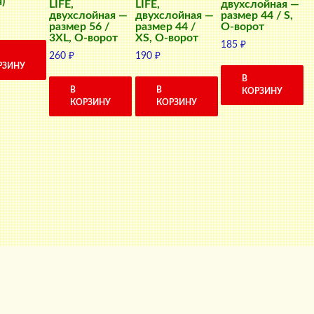
)
LIFE,
LIFE,
двухслойная —
двухслойная —
двухслойная —
размер 44 / S,
размер 56 /
размер 44 /
О-ворот
3XL, О-ворот
XS, О-ворот
185
₽
260
₽
190
₽
РЗИНУ
В
В
В
КОРЗИНУ
КОРЗИНУ
КОРЗИНУ