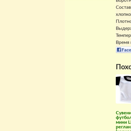
Воротн
Состав
хлопко
Плотно
Выдерж
Темпер
Время 
Fac
Пох
Сувен
футбо
мини L
реглан