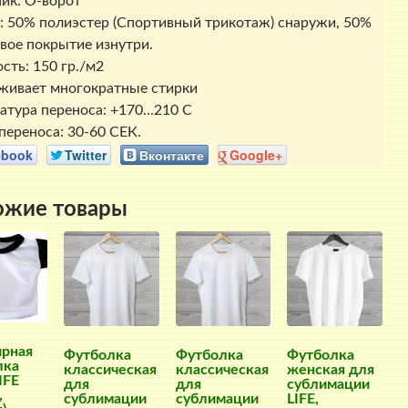
ик: О-ворот
: 50% полиэстер (Спортивный трикотаж) снаружи, 50%
вое покрытие изнутри.
сть: 150 гр./м2
ивает многократные стирки
атура переноса: +170...210 С
переноса: 30-60 СЕК.
ebook
Twitter
Вконтакте
Google+
ожие товары
ирная
Футболка
Футболка
Футболка
лка
классическая
классическая
женская для
IFE
для
для
сублимации
,
сублимации
сублимации
LIFE,