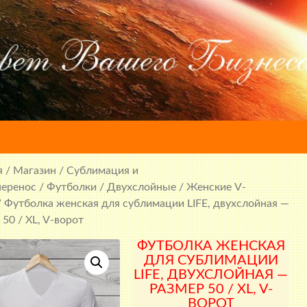
я
/
Магазин
/
Сублимация и
перенос
/
Футболки
/
Двухслойные
/
Женские V-
 Футболка женская для сублимации LIFE, двухслойная —
 50 / XL, V-ворот
ФУТБОЛКА ЖЕНСКАЯ
ДЛЯ СУБЛИМАЦИИ
LIFE, ДВУХСЛОЙНАЯ —
РАЗМЕР 50 / XL, V-
ВОРОТ