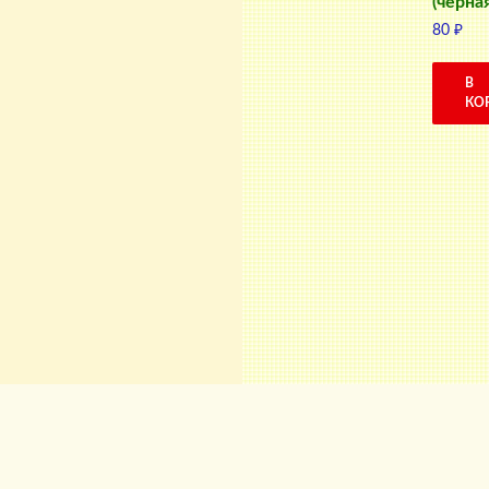
(черная
80
₽
В
КО