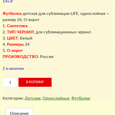
145
₽
Футболка
детская для сублимации LIFE, однослойная —
размер 24, О-ворот
1.
Синтетика
2.
ТИП ЧЕРНИЛ
: для сублимационных чернил
3.
ЦВЕТ
: Белый
4.
Размеры
24
5.
О-ворот
ПРОИЗВОДСТВО
: Россия
2 в наличии
Количество
В КОРЗИНУ
товара
Футболка
Категории:
Детские
,
Однослойные
,
Футболки
детская
для
сублимации
Описание