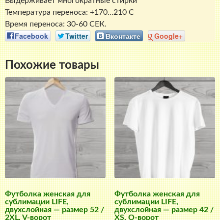
Выдерживает многократные стирки
Температура переноса: +170...210 С
Время переноса: 30-60 СЕК.
Facebook
Twitter
Вконтакте
Google+
Похожие товары
Футболка женская для
Футболка женская для
сублимации LIFE,
сублимации LIFE,
двухслойная — размер 52 /
двухслойная — размер 42 /
2XL, V-ворот
XS, О-ворот