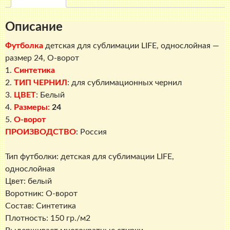
LIFE,
однослойная
Описание
-
размер
Футболка
детская для сублимации LIFE, однослойная —
24,
размер 24, О-ворот
О-
1.
Синтетика
ворот
2.
ТИП ЧЕРНИЛ
: для сублимационных чернил
3.
ЦВЕТ
: Белый
4.
Размеры:
24
5.
О-ворот
ПРОИЗВОДСТВО
: Россия
Тип футболки: детская для сублимации LIFE,
однослойная
Цвет: белый
Воротник: О-ворот
Состав: Синтетика
Плотность: 150 гр./м2