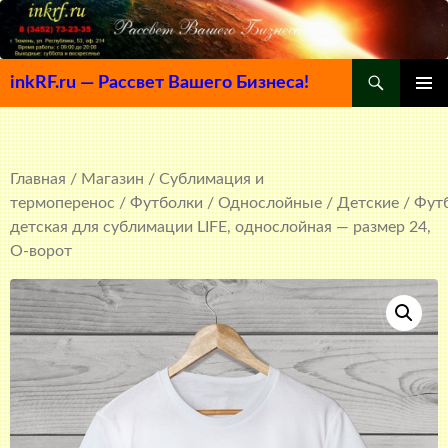
Поиск
inkRF.ru — Рассвет Вашего Бизнеса!
ПЕРЕЙТИ
ОСНОВ
К
МЕНЮ
СОДЕРЖИМОМУ
Главная
/
Магазин
/
Сублимация и
термоперенос
/
Футболки
/
Однослойные
/
Детские
/ Фут
детская для сублимации LIFE, однослойная — размер 24,
О-ворот