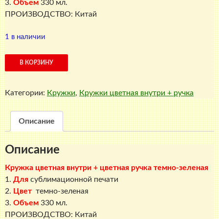
3.
Объем
330 мл.
ПРОИЗВОДСТВО: Китай
1 в наличии
Количество
В КОРЗИНУ
товара
Кружка
Категории:
Кружки
,
Кружки цветная внутри + ручка
цветная
внутри
+
Описание
цветная
ручка
Описание
темно-
зеленая
Кружка цветная внутри + цветная ручка темно-зеленая
1.
Для
сублимационной печати
2.
Цвет
темно-зеленая
3.
Объем
330 мл.
ПРОИЗВОДСТВО: Китай