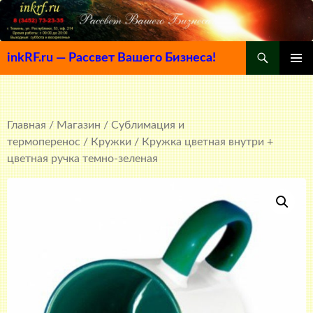
Поиск
inkRF.ru — Рассвет Вашего Бизнеса!
ПЕРЕЙТИ
ОСНОВ
К
МЕНЮ
СОДЕРЖИМОМУ
Главная
/
Магазин
/
Сублимация и
термоперенос
/
Кружки
/ Кружка цветная внутри +
цветная ручка темно-зеленая