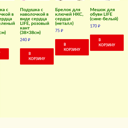
ка с
Подушка с
Брелок для
Мешок для
чкой в
наволочкой в
ключей HKC,
обуви LIFE
ердца
виде сердца
сердце
(сине-белый)
зеленый
LIFE, розовый
(металл)
170
₽
кант
75
₽
см)
(38×38см)
240
₽
В
В
КОРЗИНУ
КОРЗИНУ
Т
В
КОРЗИНУ