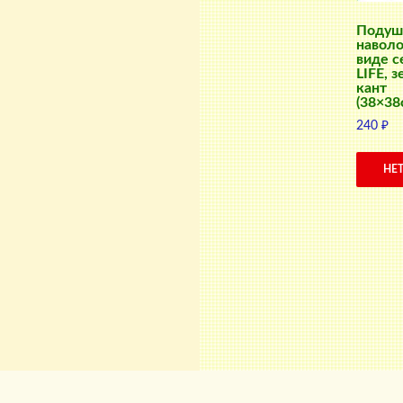
Подуш
наволо
виде с
LIFE, 
кант
(38×38
240
₽
НЕ