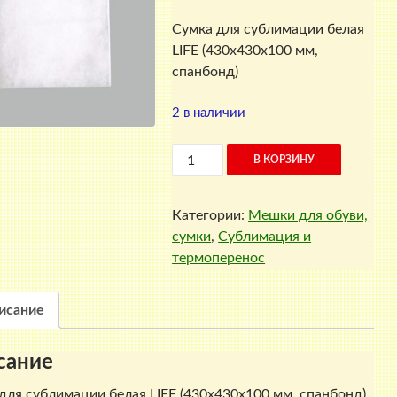
Сумка для сублимации белая
LIFE (430x430x100 мм,
спанбонд)
2 в наличии
Количество
В КОРЗИНУ
товара
Сумка
Категории:
Мешки для обуви,
для
сумки
,
Сублимация и
сублимации
термоперенос
белая
LIFE
(430x430x100
исание
мм,
спанбонд)
сание
для сублимации белая LIFE (430x430x100 мм, спанбонд)