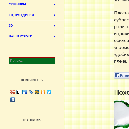
СУВЕНИРЫ
Плотна
CD, DVD ДИСКИ
сублим
3D
роли п
индиви
НАШИ УСЛУГИ
обклей
«промо
удобны
Найти:
плече,
Fac
ПОДЕЛИТЕСЬ:
Пох
ГРУППА ВК: