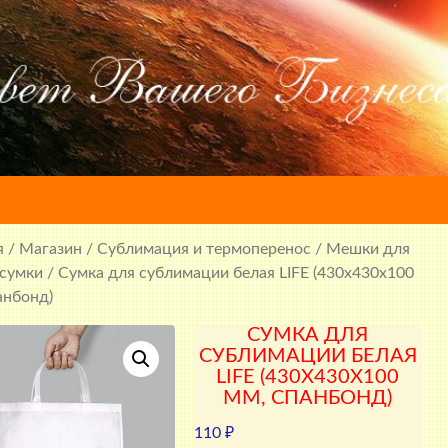
я
/
Магазин
/
Сублимация и термоперенос
/
Мешки для
 сумки
/ Сумка для сублимации белая LIFE (430x430x100
анбонд)
СУМКА ДЛЯ
СУБЛИМАЦИИ БЕЛАЯ
LIFE (430X430X100
ММ, СПАНБОНД)
110
₽