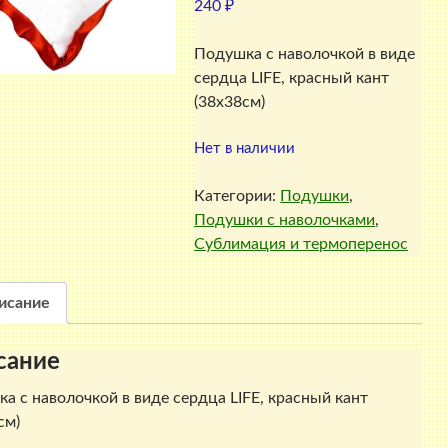
240
₽
Подушка с наволочкой в виде
сердца LIFE, красный кант
(38х38см)
Нет в наличии
Категории:
Подушки
,
Подушки с наволочками
,
Сублимация и термоперенос
исание
сание
а с наволочкой в виде сердца LIFE, красный кант
см)