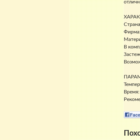
отличн
ХАРА
Страна
Фирма:
Матери
В комп
Застеж
Возмож
ПАРАМ
Темпер
Время: 
Рекоме
Fac
Пох