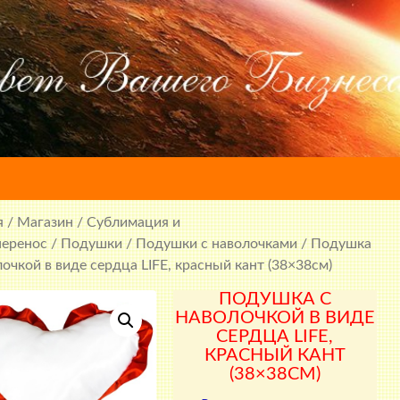
я
/
Магазин
/
Сублимация и
перенос
/
Подушки
/
Подушки с наволочками
/ Подушка
лочкой в виде сердца LIFE, красный кант (38×38см)
ПОДУШКА С
НАВОЛОЧКОЙ В ВИДЕ
СЕРДЦА LIFE,
КРАСНЫЙ КАНТ
(38×38СМ)