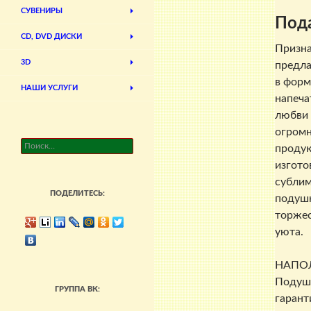
СУВЕНИРЫ
Пода
CD, DVD ДИСКИ
Призна
3D
предла
в форм
НАШИ УСЛУГИ
напеча
любви 
огромн
Найти:
продук
изгото
сублим
ПОДЕЛИТЕСЬ:
подушк
торжес
уюта.
НАПО
Подушк
ГРУППА ВК:
гарант