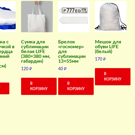
ка с
Сумка для
Брелок
Мешок для
чкой в
сублимации
«госномер»
обуви LIFE
ердца
белая LIFE
для
(белый)
синий
(380×380 мм,
сублимации
170
₽
габардин)
13×55мм
см)
120
₽
40
₽
В
КОРЗИНУ
В
В
Т
КОРЗИНУ
КОРЗИНУ