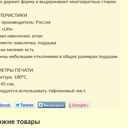
о держит форму и выдерживает многократные стирки.
КТЕРИСТИКИ
 производитель: Россия
 «Life»
ал наволочки: атлас
лекте: наволочка, подушка
ка-молния: есть
ны небольшие отклонения в общих размерах подушки
ЕТРЫ ПЕЧАТИ:
атура: 180°C.
45 сек.
ндуется использовать тефлоновый лист.
ebook
Twitter
Вконтакте
Google+
ожие товары