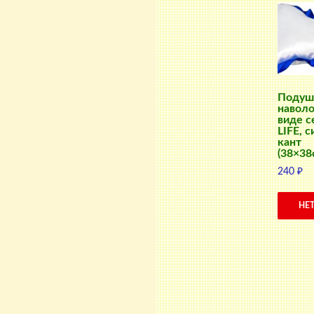
Подуш
наволо
виде с
LIFE, 
кант
(38×38
240
₽
НЕ