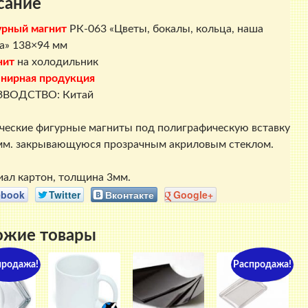
сание
свадьба"
138х94
урный магни
т
РК-063 «Цветы, бокалы, кольца, наша
мм
а» 138×94 мм
нит
на холодильник
нирная продукция
ВОДСТВО: Китай
ческие фигурные магниты под полиграфическую вставку
м. закрывающуюся прозрачным акриловым стеклом.
ал картон, толщина 3мм.
ebook
Twitter
Вконтакте
Google+
ожие товары
продажа!
Распродажа!