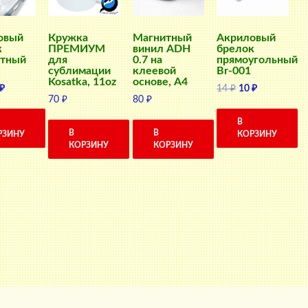
овый
Кружка
Магнитный
Акриловый
к
ПРЕМИУМ
винил ADH
брелок
атный
для
0.7 на
прямоугольный
сублимации
клеевой
Br-001
Kosatka, 11oz
основе, A4
рвоначальная
Текущая
Первоначальна
Текущая
₽
14
₽
10
₽
70
₽
80
₽
на
цена:
цена
цена:
ставляла
10 ₽.
составляла
10 ₽.
В
₽.
14 ₽.
В
В
РЗИНУ
КОРЗИНУ
КОРЗИНУ
КОРЗИНУ