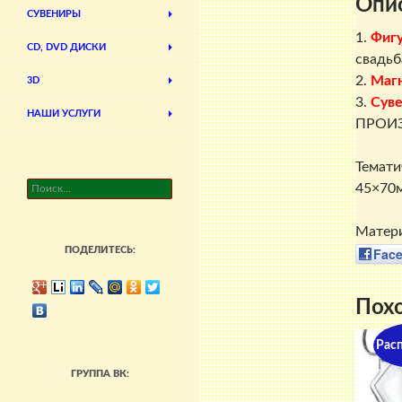
Опи
СУВЕНИРЫ
1.
Фиг
CD, DVD ДИСКИ
свадьб
2.
Маг
3D
3.
Суве
НАШИ УСЛУГИ
ПРОИЗ
Темати
Найти:
45×70м
Матери
Fac
ПОДЕЛИТЕСЬ:
Пох
Рас
ГРУППА ВК: