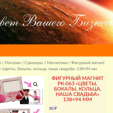
я
/
Магазин
/
Сувениры
/
Магнитики
/ Фигурный магнит
 «Цветы, бокалы, кольца, наша свадьба» 138×94 мм
ФИГУРНЫЙ МАГНИТ
РК-063 «ЦВЕТЫ,
БОКАЛЫ, КОЛЬЦА,
НАША СВАДЬБА»
138×94 ММ
30
₽