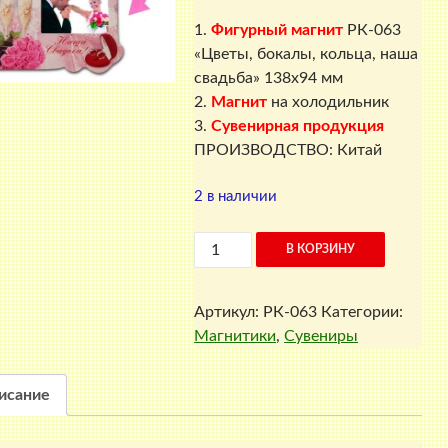
1.
Фигурный магнит
РК-063
«Цветы, бокалы, кольца, наша
свадьба» 138х94 мм
2.
Магнит
на холодильник
3.
Сувенирная продукция
ПРОИЗВОДСТВО: Китай
2 в наличии
Количество
В КОРЗИНУ
товара
Фигурный
Артикул:
РК-063
Категории:
магнит
Магнитики
,
Сувениры
РК-063
"Цветы,
бокалы,
исание
кольца,
наша