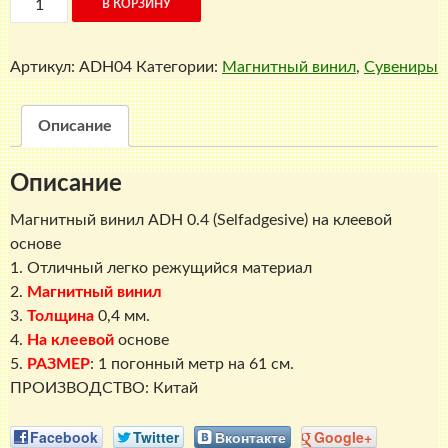
В КОРЗИНУ
товара
Магнитный
Артикул:
ADH04
Категории:
Магнитный винил
,
Сувениры
винил
ADH
0.4
Описание
на
клеевой
Описание
основе
Магнитный винил ADH 0.4 (Selfadgesive) на клеевой
основе
1. Отличный легко режущийся материал
2.
Магнитный винил
3.
Толщина
0,4 мм.
4.
На клеевой
основе
5.
РАЗМЕР
: 1 погонный метр на 61 см.
ПРОИЗВОДСТВО: Китай
Facebook
Twitter
Вконтакте
Google+