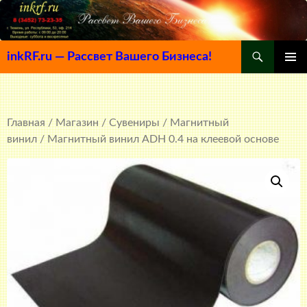
Поиск
inkRF.ru — Рассвет Вашего Бизнеса!
ПЕРЕЙТИ
ОСНОВ
К
МЕНЮ
СОДЕРЖИМОМУ
Главная
/
Магазин
/
Сувениры
/
Магнитный
винил
/ Магнитный винил ADH 0.4 на клеевой основе