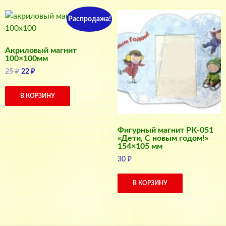
Распродажа!
Акриловый магнит
100×100мм
Первоначальная
Текущая
25
₽
22
₽
цена
цена:
составляла
22 ₽.
В КОРЗИНУ
25 ₽.
Фигурный магнит РК-051
«Дети, С новым годом!»
154×105 мм
30
₽
В КОРЗИНУ