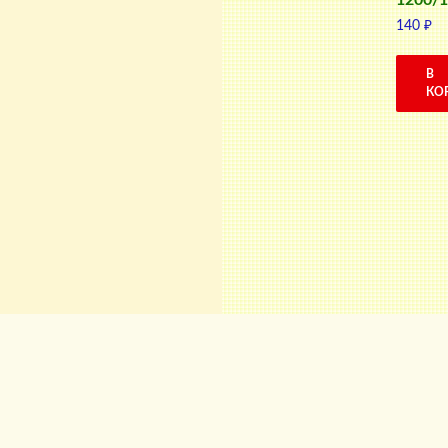
1200/
140
₽
В
КО