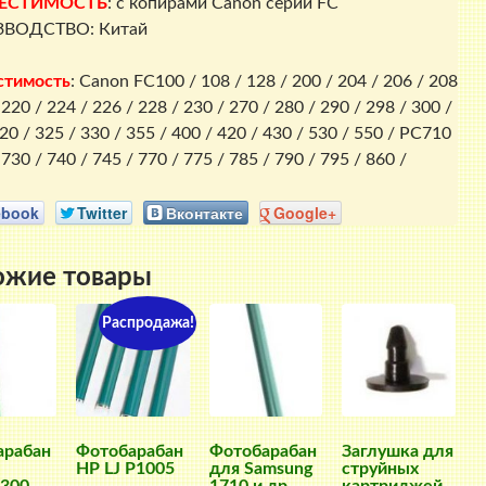
ЕСТИМОСТЬ
: с копирами Canon серии FC
ВОДСТВО: Китай
стимость
: Canon FC100 / 108 / 128 / 200 / 204 / 206 / 208
 220 / 224 / 226 / 228 / 230 / 270 / 280 / 290 / 298 / 300 /
20 / 325 / 330 / 355 / 400 / 420 / 430 / 530 / 550 / PC710
 730 / 740 / 745 / 770 / 775 / 785 / 790 / 795 / 860 /
ebook
Twitter
Вконтакте
Google+
ожие товары
Распродажа!
арабан
Фотобарабан
Фотобарабан
Заглушка для
HP LJ P1005
для Samsung
струйных