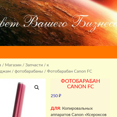
я
/
Магазин
/
Запчасти
/
к
иджам
/
фотобарабаны
/ Фотобарабан Canon FC
ФОТОБАРАБАН
CANON FC
250
₽
ДЛЯ
: Копировальных
аппаратов Canon «Ксероксов