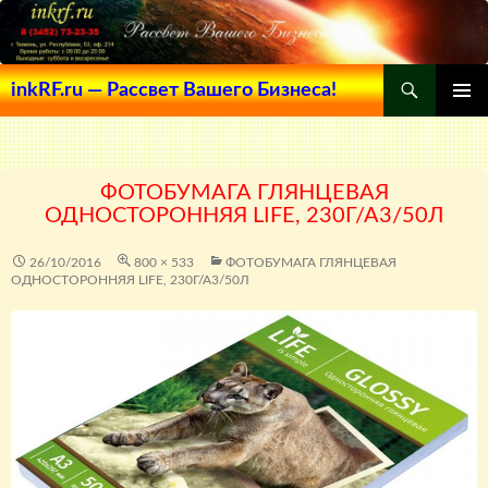
Поиск
inkRF.ru — Рассвет Вашего Бизнеса!
ПЕРЕЙТИ
ОСНОВ
К
МЕНЮ
СОДЕРЖИМОМУ
ФОТОБУМАГА ГЛЯНЦЕВАЯ
ОДНОСТОРОННЯЯ LIFE, 230Г/А3/50Л
26/10/2016
800 × 533
ФОТОБУМАГА ГЛЯНЦЕВАЯ
ОДНОСТОРОННЯЯ LIFE, 230Г/А3/50Л