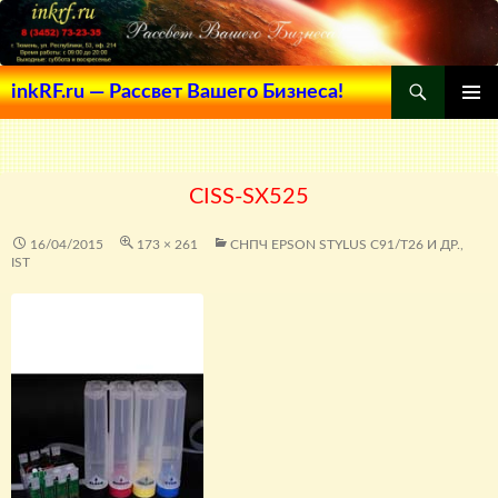
Поиск
inkRF.ru — Рассвет Вашего Бизнеса!
ПЕРЕЙТИ
ОСНОВ
К
МЕНЮ
СОДЕРЖИМОМУ
CISS-SX525
16/04/2015
173 × 261
СНПЧ EPSON STYLUS C91/Т26 И ДР.,
IST