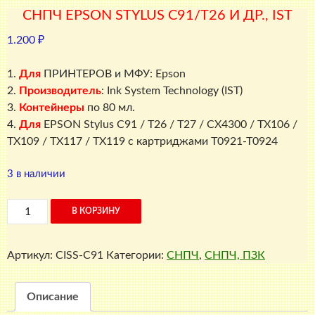
СНПЧ EPSON STYLUS C91/Т26 И ДР., IST
1.200
₽
1.
Для
ПРИНТЕРОВ и МФУ: Epson
2.
Производитель
: Ink System Technology (IST)
3.
Контейнеры
по 80 мл.
4.
Для
EPSON Stylus C91 / T26 / T27 / CX4300 / TX106 /
TX109 / TX117 / TX119 с картриджами T0921-T0924
3 в наличии
Количество
В КОРЗИНУ
товара
СНПЧ
Артикул:
CISS-C91
Категории:
СНПЧ
,
СНПЧ, ПЗК
Epson
Stylus
C91/
Описание
Т26