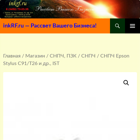
Поиск
inkRF.ru — Рассвет Вашего Бизнеса!
ПЕРЕЙТИ
ОСНОВ
К
МЕНЮ
СОДЕРЖИМОМУ
Главная
/
Магазин
/
СНПЧ, ПЗК
/
СНПЧ
/ СНПЧ Epson
Stylus C91/Т26 и др., IST