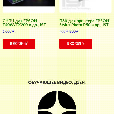
СНПЧ для EPSON
ПЗК для принтера EPSON
T40W/TX200 и др., IST
Stylus Photo P50 и др., IST
Первоначальная
Текущая
1.000
₽
900
₽
800
₽
цена
цена:
составляла
800 ₽.
В КОРЗИНУ
В КОРЗИНУ
900 ₽.
ОБУЧАЮЩЕЕ ВИДЕО. ДЗЕН.