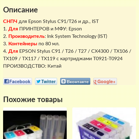
и
Описание
др.,
IST
СНПЧ
для
Epson Stylus C91/Т26 и др., IST
1.
Для
ПРИНТЕРОВ и МФУ: Epson
2.
Производитель
: Ink System Technology (IST)
3.
Контейнеры
по 80 мл.
4.
Для
EPSON Stylus C91 / T26 / T27 / CX4300 / TX106 /
TX109 / TX117 / TX119 с картриджами T0921-T0924
ПРОИЗВОДСТВО: Китай
Facebook
Twitter
Вконтакте
Google+
Похожие товары