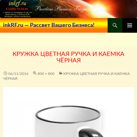
Поиск
inkRF.ru — Рассвет Вашего Бизнеса!
ПЕРЕЙТИ
ОСНОВ
К
МЕНЮ
СОДЕРЖИМОМУ
КРУЖКА ЦВЕТНАЯ РУЧКА И КАЕМКА
ЧЁРНАЯ
06/11/2016
800 × 800
КРУЖКА ЦВЕТНАЯ РУЧКА И КАЕМКА
ЧЁРНАЯ