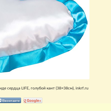
де сердца LIFE, голубой кант (38×38см), inkrf.ru
Вконтакте
Google+