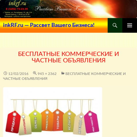
Поиск
inkRF.ru — Рассвет Вашего Бизнеса!
ПЕРЕЙТИ
ОСНОВ
К
МЕНЮ
СОДЕРЖИМОМУ
БЕСПЛАТНЫЕ КОММЕРЧЕСКИЕ И
ЧАСТНЫЕ ОБЪЯВЛЕНИЯ
12/02/2016
945 × 2362
БЕСПЛАТНЫЕ КОММЕРЧЕСКИЕ И
ЧАСТНЫЕ ОБЪЯВЛЕНИЯ