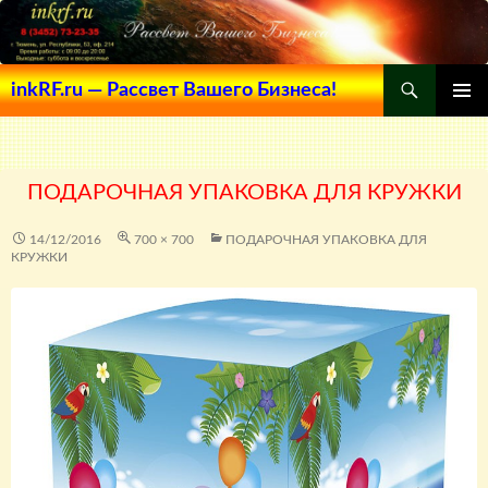
Поиск
inkRF.ru — Рассвет Вашего Бизнеса!
ПЕРЕЙТИ
ОСНОВ
К
МЕНЮ
СОДЕРЖИМОМУ
ПОДАРОЧНАЯ УПАКОВКА ДЛЯ КРУЖКИ
14/12/2016
700 × 700
ПОДАРОЧНАЯ УПАКОВКА ДЛЯ
КРУЖКИ