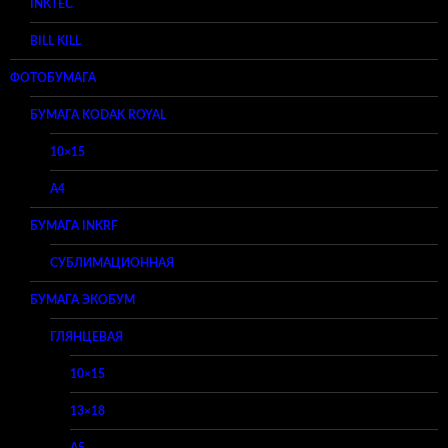
INKTEC
BILL KILL
ФОТОБУМАГА
БУМАГА KODAK ROYAL
10×15
A4
БУМАГА INKRF
СУБЛИМАЦИОННАЯ
БУМАГА ЭКОБУМ
ГЛЯНЦЕВАЯ
10×15
13×18
A5