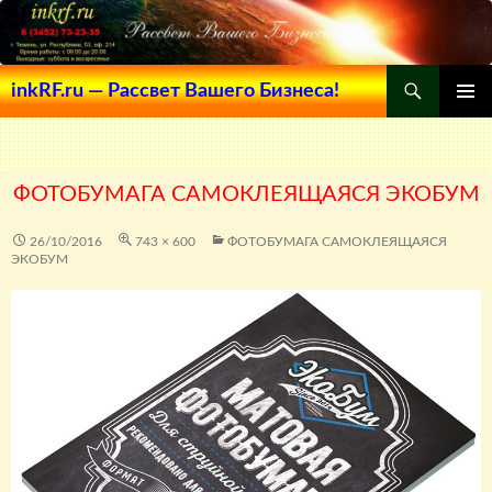
Поиск
inkRF.ru — Рассвет Вашего Бизнеса!
ПЕРЕЙТИ
ОСНОВ
К
МЕНЮ
СОДЕРЖИМОМУ
ФОТОБУМАГА САМОКЛЕЯЩАЯСЯ ЭКОБУМ
26/10/2016
743 × 600
ФОТОБУМАГА САМОКЛЕЯЩАЯСЯ
ЭКОБУМ