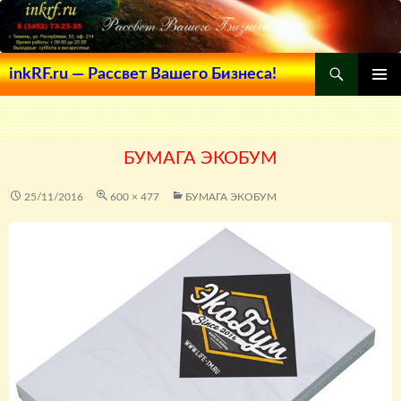
Поиск
inkRF.ru — Рассвет Вашего Бизнеса!
ПЕРЕЙТИ
ОСНОВ
К
МЕНЮ
СОДЕРЖИМОМУ
БУМАГА ЭКОБУМ
25/11/2016
600 × 477
БУМАГА ЭКОБУМ