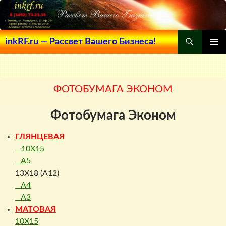
Поиск
inkRF.ru — Рассвет Вашего Бизнеса!
ПЕРЕЙТИ
ОСНОВ
К
МЕНЮ
СОДЕРЖИМОМУ
ФОТОБУМАГА ЭКОНОМ
Фотобумага Эконом
ГЛЯНЦЕВАЯ
10X15
A5
13X18 (A12)
A4
A3
МАТОВАЯ
10X15