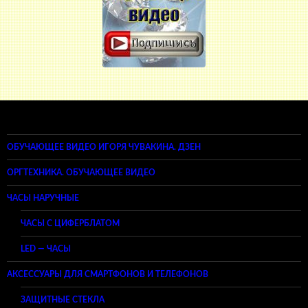
ОБУЧАЮЩЕЕ ВИДЕО ИГОРЯ ЧУВАКИНА. ДЗЕН
ОРГТЕХНИКА. ОБУЧАЮЩЕЕ ВИДЕО
ЧАСЫ НАРУЧНЫЕ
ЧАСЫ С ЦИФЕРБЛАТОМ
LED — ЧАСЫ
АКСЕССУАРЫ ДЛЯ СМАРТФОНОВ И ТЕЛЕФОНОВ
ЗАЩИТНЫЕ СТЕКЛА