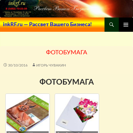
Поиск
inkRF.ru — Рассвет Вашего Бизнеса!
ПЕРЕЙТИ
ОСНОВ
К
МЕНЮ
СОДЕРЖИМОМУ
ФОТОБУМАГА
30/10/2016
ИГОРЬ ЧУВАКИН
ФОТОБУМАГА