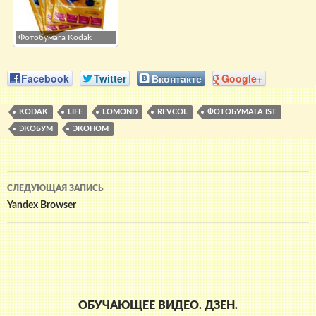
Фотобумага Kodak
Facebook
Twitter
Вконтакте
Google+
KODAK
LIFE
LOMOND
REVCOL
ФОТОБУМАГА IST
ЭКОБУМ
ЭКОНОМ
Навигация
СЛЕДУЮЩАЯ ЗАПИСЬ
по
Yandex Browser
записям
ОБУЧАЮЩЕЕ ВИДЕО. ДЗЕН.