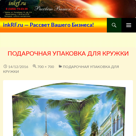
Поиск
inkRF.ru — Рассвет Вашего Бизнеса!
ПЕРЕЙТИ
ОСНОВ
К
МЕНЮ
СОДЕРЖИМОМУ
ПОДАРОЧНАЯ УПАКОВКА ДЛЯ КРУЖКИ
14/12/2016
700 × 700
ПОДАРОЧНАЯ УПАКОВКА ДЛЯ
КРУЖКИ