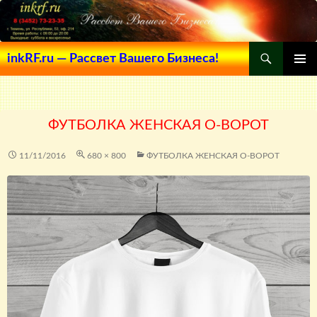
Поиск
inkRF.ru — Рассвет Вашего Бизнеса!
ПЕРЕЙТИ
ОСНОВ
К
МЕНЮ
СОДЕРЖИМОМУ
ФУТБОЛКА ЖЕНСКАЯ O-ВОРОТ
11/11/2016
680 × 800
ФУТБОЛКА ЖЕНСКАЯ O-ВОРОТ