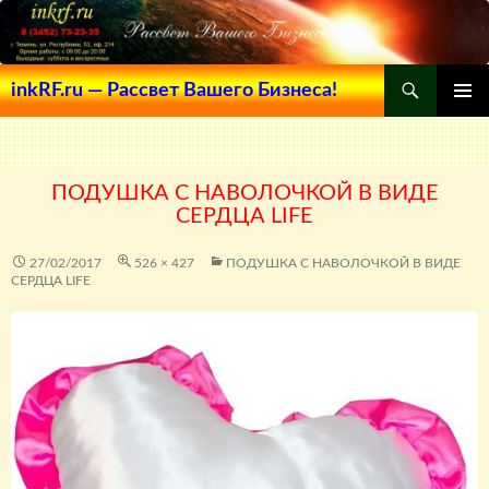
Поиск
inkRF.ru — Рассвет Вашего Бизнеса!
ПЕРЕЙТИ
ОСНОВ
К
МЕНЮ
СОДЕРЖИМОМУ
ПОДУШКА С НАВОЛОЧКОЙ В ВИДЕ
СЕРДЦА LIFE
27/02/2017
526 × 427
ПОДУШКА С НАВОЛОЧКОЙ В ВИДЕ
СЕРДЦА LIFE