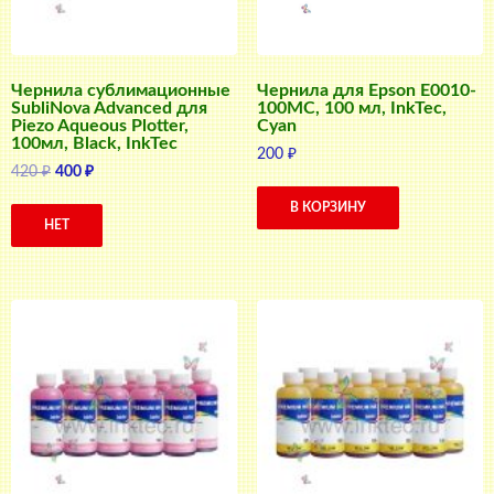
Чернила сублимационные
Чернила для Epson E0010-
SubliNova Advanced для
100MC, 100 мл, InkTec,
Piezo Aqueous Plotter,
Cyan
100мл, Black, InkTec
200
₽
Первоначальная
Текущая
420
₽
400
₽
цена
цена:
В КОРЗИНУ
составляла
400 ₽.
НЕТ
420 ₽.