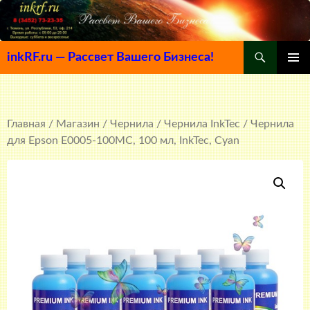
Поиск
inkRF.ru — Рассвет Вашего Бизнеса!
ПЕРЕЙТИ
ОСНОВ
К
МЕНЮ
СОДЕРЖИМОМУ
Главная
/
Магазин
/
Чернила
/
Чернила InkTec
/ Чернила
для Epson E0005-100MC, 100 мл, InkTec, Cyan