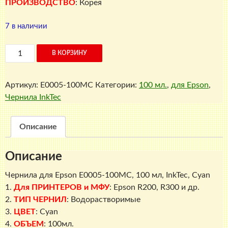
ПРОИЗВОДСТВО
: Корея
7 в наличии
Количество
В КОРЗИНУ
товара
Чернила
Артикул:
E0005-100MC
Категории:
100 мл.
,
для Epson
,
для
Чернила InkTec
Epson
E0005-
100MC,
Описание
100
мл,
Описание
InkTec,
Cyan
Чернила для Epson E0005-100MC, 100 мл, InkTec, Cyan
1.
Для ПРИНТЕРОВ и МФУ
: Epson R200, R300 и др.
2.
ТИП ЧЕРНИЛ
: Водорастворимые
3.
ЦВЕТ
: Cyan
4.
ОБЪЕМ
: 100мл.