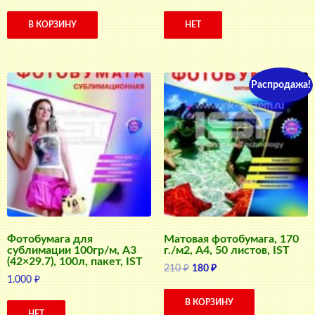
цена
цена:
составляла
400 ₽.
В КОРЗИНУ
НЕТ
550 ₽.
Распродажа!
Фотобумага для
Матовая фотобумага, 170
сублимации 100гр/м, А3
г./м2, A4, 50 листов, IST
(42×29.7), 100л, пакет, IST
Первоначальная
Текущая
210
₽
180
₽
1.000
₽
цена
цена:
составляла
180 ₽.
В КОРЗИНУ
210 ₽.
НЕТ