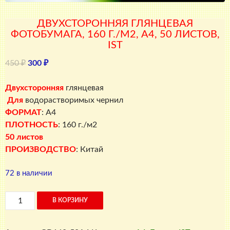
ДВУХСТОРОННЯЯ ГЛЯНЦЕВАЯ
ФОТОБУМАГА, 160 Г./М2, A4, 50 ЛИСТОВ,
IST
Первоначальная
Текущая
450
₽
300
₽
цена
цена:
составляла
300 ₽.
Двухсторонняя
глянцевая
450 ₽.
Для
водорастворимых чернил
ФОРМАТ
: A4
ПЛОТНОСТЬ
: 160 г./м2
50 листов
ПРОИЗВОДСТВО
: Китай
72 в наличии
Количество
В КОРЗИНУ
товара
Двухсторонняя