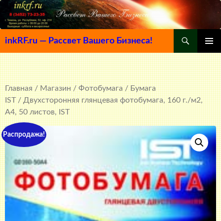
Поиск
inkRF.ru — Рассвет Вашего Бизнеса!
ПЕРЕЙТИ
ОСНОВ
К
МЕНЮ
СОДЕРЖИМОМУ
Главная
/
Магазин
/
Фотобумага
/
Бумага
IST
/ Двухсторонняя глянцевая фотобумага, 160 г./м2,
A4, 50 листов, IST
Распродажа!