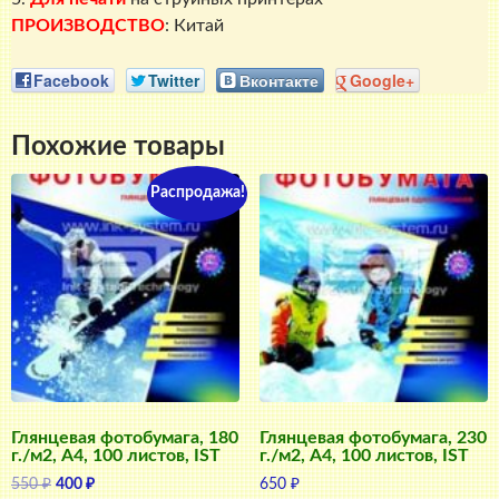
ПРОИЗВОДСТВО
: Китай
Facebook
Twitter
Вконтакте
Google+
Похожие товары
Распродажа!
Глянцевая фотобумага, 180
Глянцевая фотобумага, 230
г./м2, A4, 100 листов, IST
г./м2, A4, 100 листов, IST
Первоначальная
Текущая
550
₽
400
₽
650
₽