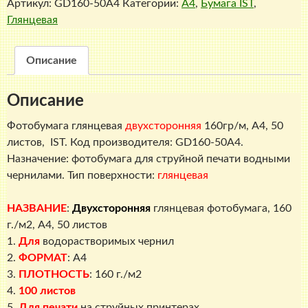
Артикул:
GD160-50A4
Категории:
A4
,
Бумага IST
,
глянцевая
Глянцевая
фотобумага,
160
г./
Описание
м2,
A4,
Описание
50
листов,
Фотобумага глянцевая
двухсторонняя
160гр/м, A4, 50
IST
листов, IST. Код производителя: GD160-50A4.
Назначение: фотобумага для струйной печати водными
чернилами. Тип поверхности:
глянцевая
НАЗВАНИЕ
:
Двухсторонняя
глянцевая фотобумага, 160
г./м2, A4, 50 листов
1.
Для
водорастворимых чернил
2.
ФОРМАТ
: A4
3.
ПЛОТНОСТЬ
: 160 г./м2
4.
100 листов
5.
Для печати
на струйных принтерах