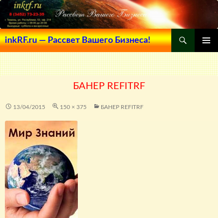
Поиск
inkRF.ru — Рассвет Вашего Бизнеса!
ПЕРЕЙТИ
ОСНОВ
К
МЕНЮ
СОДЕРЖИМОМУ
БАНЕР REFITRF
13/04/2015
150 × 375
БАНЕР REFITRF