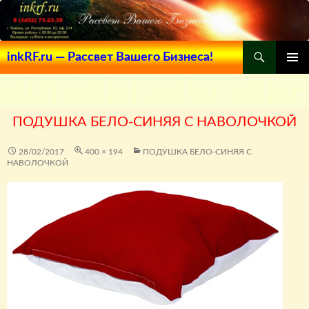
Поиск
inkRF.ru — Рассвет Вашего Бизнеса!
ПЕРЕЙТИ
ОСНОВ
К
МЕНЮ
СОДЕРЖИМОМУ
ПОДУШКА БЕЛО-СИНЯЯ С НАВОЛОЧКОЙ
28/02/2017
400 × 194
ПОДУШКА БЕЛО-СИНЯЯ С
НАВОЛОЧКОЙ