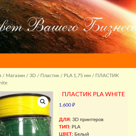
я
/
Магазин
/
3D
/
Пластик
/
PLA 1,75 мм
/ ПЛАСТИК
ite
ПЛАСТИК PLA WHITE
1.600
₽
ДЛЯ
: 3D принтеров
ТИП
: PLA
ЦВЕТ
: Белый