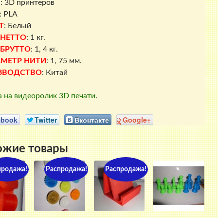
Я
: 3D принтеров
: PLA
Т
: Белый
 НЕТТО
: 1 кг.
 БРУТТО
: 1, 4 кг.
МЕТР НИТИ
: 1, 75 мм.
ЗВОДСТВО
: Китай
 на видеоролик 3D печати
.
ebook
Twitter
Вконтакте
Google+
ожие товары
продажа!
Распродажа!
Распродажа!