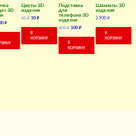
очка
Цветы 3D
Подставка
Шахматы 3D
це» 3D
изделие
для
изделие
ие
телефона 3D
Первоначальная
Текущая
35
₽
30
₽
2.900
₽
изделие
ервоначальная
Текущая
00
₽
цена
цена:
Первоначальная
Текущая
600
₽
500
₽
ена
цена:
составляла
30 ₽.
В
В
цена
цена:
оставляла
300 ₽.
35 ₽.
КОРЗИНУ
КОРЗИНУ
составляла
500 ₽.
0 ₽.
В
РЗИНУ
600 ₽.
КОРЗИНУ