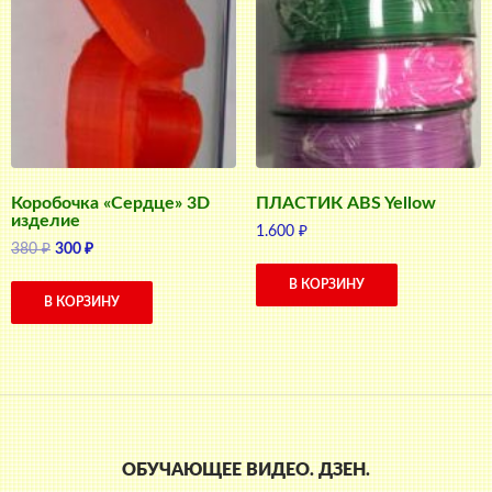
Коробочка «Сердце» 3D
ПЛАСТИК ABS Yellow
изделие
1.600
₽
Первоначальная
Текущая
380
₽
300
₽
цена
цена:
В КОРЗИНУ
составляла
300 ₽.
В КОРЗИНУ
380 ₽.
ОБУЧАЮЩЕЕ ВИДЕО. ДЗЕН.