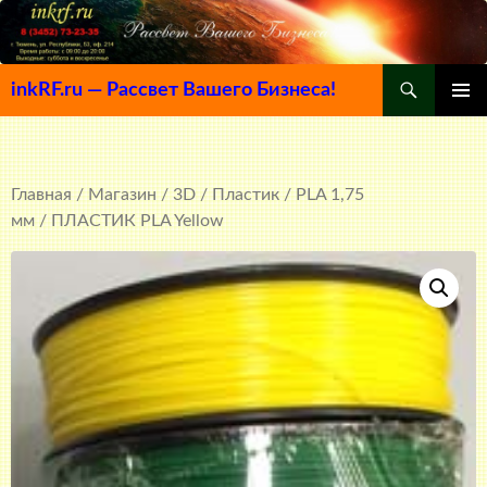
Поиск
inkRF.ru — Рассвет Вашего Бизнеса!
ПЕРЕЙТИ
ОСНОВ
К
МЕНЮ
СОДЕРЖИМОМУ
Главная
/
Магазин
/
3D
/
Пластик
/
PLA 1,75
мм
/ ПЛАСТИК PLA Yellow