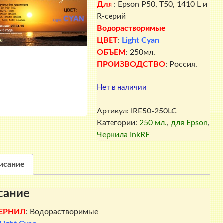
составляла
280 ₽.
Для
: Epson P50, T50, 1410 L и
300 ₽.
R-серий
Водорастворимые
ЦВЕТ
:
Light Cyan
ОБЪЕМ
: 250мл.
ПРОИЗВОДСТВО
: Россия.
Нет в наличии
Артикул:
IRE50-250LC
Категории:
250 мл.
,
для Epson
,
Чернила InkRF
исание
сание
ЕРНИЛ
: Водорастворимые