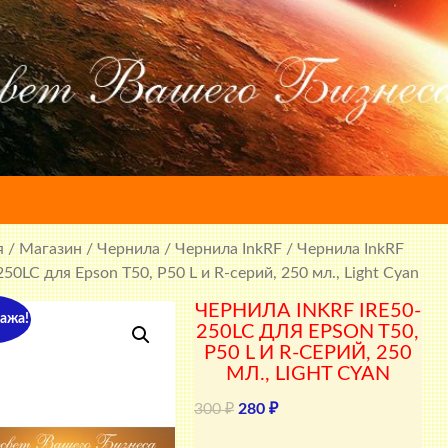
я
/
Магазин
/
Чернила
/
Чернила InkRF
/ Чернила InkRF
50LC для Epson T50, P50 L и R-серий, 250 мл., Light Cyan
ЧЕРНИЛА INKRF IRE50-
ажа!
250LC ДЛЯ EPSON T50,
P50 L И R-СЕРИЙ, 250
МЛ., LIGHT CYAN
Первоначальная
Текущая
300
₽
280
₽
цена
цена: