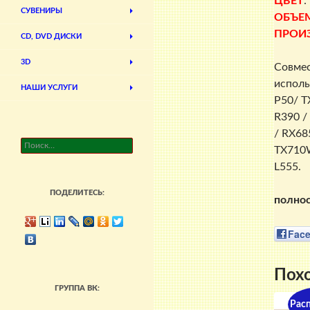
ЦВЕТ
:
СУВЕНИРЫ
ОБЪЕ
ПРОИ
CD, DVD ДИСКИ
3D
Совмес
исполь
НАШИ УСЛУГИ
P50/ T
R390 /
/ RX68
Найти:
TX710W
L555.
ПОДЕЛИТЕСЬ:
полнос
Fac
Пох
ГРУППА ВК:
Рас