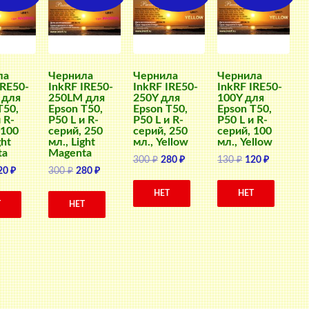
ла
Чернила
Чернила
Чернила
IRE50-
InkRF IRE50-
InkRF IRE50-
InkRF IRE50-
 для
250LM для
250Y для
100Y для
T50,
Epson T50,
Epson T50,
Epson T50,
 R-
P50 L и R-
P50 L и R-
P50 L и R-
 100
серий, 250
серий, 250
серий, 100
ght
мл., Light
мл., Yellow
мл., Yellow
ta
Magenta
Первоначальная
Текущая
Первоначальн
Текущая
300
₽
280
₽
130
₽
120
₽
ервоначальная
Текущая
Первоначальная
Текущая
20
₽
300
₽
280
₽
цена
цена:
цена
цена:
ена
цена:
цена
цена:
составляла
280 ₽.
составляла
120 ₽.
НЕТ
НЕТ
оставляла
120 ₽.
составляла
280 ₽.
300 ₽.
130 ₽.
Т
НЕТ
0 ₽.
300 ₽.