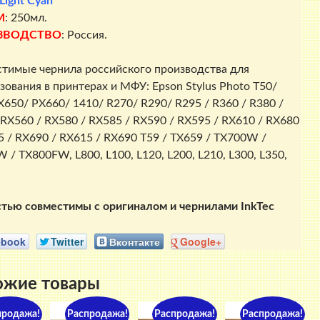
Light Cyan
М
: 250мл.
ЗВОДСТВО
: Россия.
тимые чернила российского производства для
зования в принтерах и МФУ: Epson Stylus Photo T50/
X650/ PX660/ 1410/ R270/ R290/ R295 / R360 / R380 /
 RX560 / RX580 / RX585 / RX590 / RX595 / RX610 / RX680
5 / RX690 / RX615 / RX690 T59 / TX659 / TX700W /
 / TX800FW, L800, L100, L120, L200, L210, L300, L350,
тью совместимы с оригиналом и чернилами InkTec
ebook
Twitter
Вконтакте
Google+
ожие товары
продажа!
Распродажа!
Распродажа!
Распродажа!